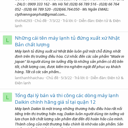
- ZALO : 0909 333 162 - Ms Hà Tel: (028) 66 789 516 - (028) 66 764
052 - (028) 66 789 520 - (028)66.764.050 - Ms Ngân EMAIL:
ctythiennganphat@gmail.com...
thithi6293
Chủ đề
7/3/22
Trả lời: 0
Diễn đàn:
Điện tử & Điện
lạnh
Những cái tên máy lạnh tủ đứng xuất xứ Nhật
L
Bản chất lượng
Máy lạnh tủ đứng xuất xứ Nhật Bản luôn giữ một chỗ đứng nhất
định trên thị trường điều hòa. Cứ nhắc đến các sản phẩm "Made in
Japan" là người dùng tin tưởng đây là những sản phẩm có độ bền
tốt, chất lượng cao, được kiểm tra nghiệm ngặt để phục vụ khách
hàng. Tất cả các sản phẩm...
lanthanhhaichau
Chủ đề
5/3/22
Trả lời: 0
Diễn đàn:
Điện tử &
Điện lạnh
Tổng đại lý bán và thi công các dòng máy lạnh
L
Daikin chính hãng giá sỉ tại quận 12
Máy lạnh Daikin là một trong những thương hiệu điều hòa rất nổi
tiếng trên thị trường hiện nay, Daikin luôn người dùng tin tưởng và
lựa chọn bởi chất lượng sản phẩm đạt đến độ hoàn hảo của mình.
Thành công của một thương hiệu chính là nhờ vào sản phẩm. Sản