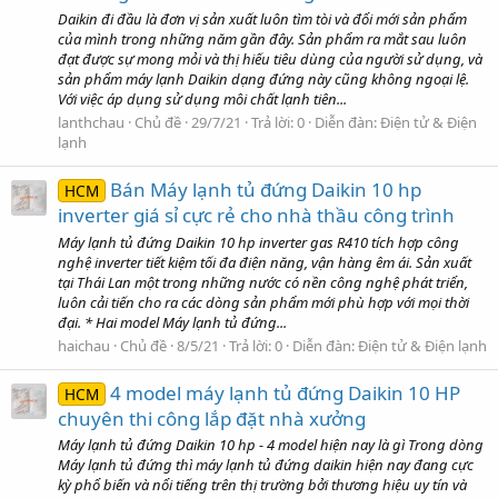
Daikin đi đầu là đơn vị sản xuất luôn tìm tòi và đổi mới sản phẩm
của mình trong những năm gần đây. Sản phẩm ra mắt sau luôn
đạt được sự mong mỏi và thị hiếu tiêu dùng của người sử dụng, và
sản phẩm máy lạnh Daikin dạng đứng này cũng không ngoại lệ.
Với việc áp dụng sử dụng môi chất lạnh tiên...
lanthchau
Chủ đề
29/7/21
Trả lời: 0
Diễn đàn:
Điện tử & Điện
lạnh
Bán Máy lạnh tủ đứng Daikin 10 hp
HCM
inverter giá sỉ cực rẻ cho nhà thầu công trình
Máy lạnh tủ đứng Daikin 10 hp inverter gas R410 tích hợp công
nghệ inverter tiết kiệm tối đa điện năng, vận hàng êm ái. Sản xuất
tại Thái Lan một trong những nước có nền công nghệ phát triển,
luôn cải tiến cho ra các dòng sản phẩm mới phù hợp với mọi thời
đại. * Hai model Máy lạnh tủ đứng...
haichau
Chủ đề
8/5/21
Trả lời: 0
Diễn đàn:
Điện tử & Điện lạnh
4 model máy lạnh tủ đứng Daikin 10 HP
HCM
chuyên thi công lắp đặt nhà xưởng
Máy lạnh tủ đứng Daikin 10 hp - 4 model hiện nay là gì Trong dòng
Máy lạnh tủ đứng thì máy lạnh tủ đứng daikin hiện nay đang cực
kỳ phổ biến và nổi tiếng trên thị trường bởi thương hiệu uy tín và