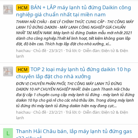
BÁN + LẮP máy lạnh tủ đứng Daikin công
HCM
nghiệp giá chuẩn nhất tại miền nam
THANH HẢI CHÂU - ĐẠI LÝ CHÍNH THỨC CUNG CẤP - THI CÔNG MÁY
LẠNH TỦ ĐỨNG DAIKIN - MÁY LẠNH CÔNG NGHIỆP GIÁ CHUẨN
NHẤT TẠI MIỀN NAM. Máy lạnh tủ đứng Daikin mẫu mới nhất 2021
dành cho công nghiệp.Thiết kế linh hoạt, tiết kiệm không gian lắp
đặt, độ bền cao. Thích hợp lắp đặt cho nhà xưởng, xí...
haichau
Chủ đề
23/3/21
Trả lời: 0
Diễn đàn:
Điện tử & Điện
lạnh
TOP 2 loại máy lạnh tủ đứng daikin 10 hp
HCM
chuyên lắp đặt cho nhà xưởng
ĐƠN VỊ CHUYÊN PHÂN PHỐI, THI CÔNG MÁY LẠNH TỦ ĐỨNG
DAIKIN 10 HP CHUYÊN NGHIỆP NHẤT. Điện Lạnh Thanh Hải Châu
đại lý cấp 1 chuyên cung cấp máy lạnh tủ đứng - máy lạnh tủ đứng
daikin 10 hp cho giá rẻ cho các nhà thầu lớn. Trong dòng máy lạnh
tủ đứng thì máy lạnh tủ đứng daikin hiện nay đang cực...
haichau
Chủ đề
23/2/21
Trả lời: 0
Diễn đàn:
Điện tử & Điện
lạnh
Thanh Hải Châu bán, lắp máy lạnh tủ đứng gas
L