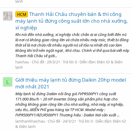
lạnh
Thanh Hải Châu chuyên bán & thi công
HCM
máy lạnh tủ đứng công suất lớn cho nhà xưởng,
xí nghiệp
Khi nói đến nhà xưởng, xí nghiệp chắc chắn ai ai cũng biết đến nó
là nơi có không gian rộng lớn và chứa nhiều máy móc, thiết bị đồng
thời sẽ là nơi chứa rất nhiều người nó sẽ tỏa ra nhiệt dộ cao làm
không khí trở nên ngột ngạt , khó chịu. Chính vì thế qua bài viết này
Thanh Hải Châu sẽ giới...
haichau
Chủ đề
29/3/21
Trả lời: 0
Diễn đàn:
Điện tử & Điện
lạnh
Giới thiệu máy lạnh tủ đứng Daikin 20hp model
L
mới nhất 2021
Máy lạnh tủ đứng Daikin nối ống gió FVPR500PY1 công suất
171.000 Btu/h ~ 20 HP inverter. Dòng sản phẩm phù hợp cho
những không gian rộng lớn cho nhà xưởng, nhà máy, xí nghiệp,
siêu thị...MIỄN PHÍ giao hàng tại TP HCM. Model máy :
FVPR500PY1/RZUR500PY1 Thương hiệu : Daikin Nơi sản xuất ...
lanthanhhaichau
Chủ đề
24/3/21
Trả lời: 0
Diễn đàn:
Điện tử
& Điện lạnh