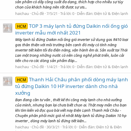
sản phẩm có dãy công suất đa dạng, thích hợp cho nhiều sự tùy
chọn của khách hàng nên rất được sự ưa...
haichau
Chủ đề
7/5/21
Trả lời: 0
Diễn đàn:
Điện tử & Điện lạnh
TOP 3 máy lạnh tủ đứng Daikin nối ống gió
HCM
inverter mẫu mới nhất 2021
Máy lạnh tủ đứng Daikin nối ống gió inverter sử dụng gas R410 loại
gas thân thiện với môi trường bên cạnh đó máy có tính năng
inverter tiết kiệm tối đa điện năng, vận hành êm ái. Sản xuất tại Thái
Lan một trong những nước có nền công nghệ phát triển, luôn cải
tiến cho ra các dòng sản phẩm đáp...
haichau
Chủ đề
1/4/21
Trả lời: 0
Diễn đàn:
Điện tử & Điện lạnh
Thanh Hải Châu phân phối dòng máy lạnh
HCM
tủ đứng Daikin 10 HP inverter dành cho nhà
xưởng
Bạn đang cần tư vấn , thiết kế thi công máy lạnh cho nhà xưởng
của mình, nhưng bạn lại chưa biết chọn ai. Thật may mắn cho bạn
khi tìm kiến và đọc qua bài viết nay Điện Lạnh Thanh Hải Châu -
Chuyên phân phối mức giá rẻ nhất Máy lạnh tủ đứng Daikin 10 hp
inverter , dòng máy lạnh tủ đứng tiết kiện...
haichau
Chủ đề
30/3/21
Trả lời: 0
Diễn đàn:
Điện tử & Điện