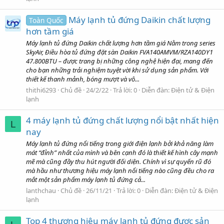
Máy lạnh tủ đứng Daikin chất lượng
Toàn Quốc
hơn tầm giá
Máy lạnh tủ đứng Daikin chất lượng hơn tầm giá Nằm trong series
SkyAir, Điều hòa tủ đứng đặt sàn Daikin FVA140AMVM/RZA140DY1
47.800BTU – được trang bị những công nghệ hiện đại, mang đến
cho bạn những trải nghiệm tuyệt vời khi sử dụng sản phẩm. Với
thiết kế thanh mảnh, bóng mượt và vô...
thithi6293
Chủ đề
24/2/22
Trả lời: 0
Diễn đàn:
Điện tử & Điện
lạnh
4 máy lạnh tủ đứng chất lượng nổi bật nhất hiện
L
nay
Máy lạnh tủ đứng nổi tiếng trong giới điện lạnh bởi khả năng làm
mát “đỉnh” nhất của mình và bên cạnh đó là thiết kế hình cây mạnh
mẽ mà cũng đầy thu hút người đối diện. Chính vì sự quyến rũ đó
mà hầu như thương hiệu máy lạnh nổi tiếng nào cũng đều cho ra
mắt một sản phẩm máy lạnh tủ đứng cả...
lanthchau
Chủ đề
26/11/21
Trả lời: 0
Diễn đàn:
Điện tử & Điện
lạnh
Top 4 thương hiệu máy lạnh tủ đứng được sản