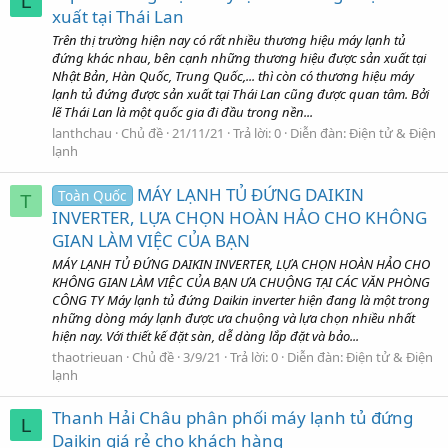
L
xuất tại Thái Lan
Trên thị trường hiện nay có rất nhiều thương hiệu máy lạnh tủ
đứng khác nhau, bên cạnh những thương hiệu được sản xuất tại
Nhật Bản, Hàn Quốc, Trung Quốc,... thì còn có thương hiệu máy
lạnh tủ đứng được sản xuất tại Thái Lan cũng được quan tâm. Bởi
lẽ Thái Lan là một quốc gia đi đầu trong nền...
lanthchau
Chủ đề
21/11/21
Trả lời: 0
Diễn đàn:
Điện tử & Điện
lạnh
MÁY LẠNH TỦ ĐỨNG DAIKIN
Toàn Quốc
T
INVERTER, LỰA CHỌN HOÀN HẢO CHO KHÔNG
GIAN LÀM VIỆC CỦA BẠN
MÁY LẠNH TỦ ĐỨNG DAIKIN INVERTER, LỰA CHỌN HOÀN HẢO CHO
KHÔNG GIAN LÀM VIỆC CỦA BẠN ƯA CHUỘNG TẠI CÁC VĂN PHÒNG
CÔNG TY Máy lạnh tủ đứng Daikin inverter hiện đang là một trong
những dòng máy lạnh được ưa chuộng và lựa chọn nhiều nhất
hiện nay. Với thiết kế đặt sàn, dễ dàng lắp đặt và bảo...
thaotrieuan
Chủ đề
3/9/21
Trả lời: 0
Diễn đàn:
Điện tử & Điện
lạnh
Thanh Hải Châu phân phối máy lạnh tủ đứng
L
Daikin giá rẻ cho khách hàng