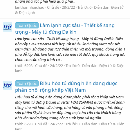
phẩm phải tốt, phải hiệu quả, phải...
lanthanhhaichau
Chủ đề
28/2/22
Trả lời: 0
Diễn đàn:
Điện tử
& Điện lạnh
Làm lạnh cực sâu - Thiết kế sang
Toàn Quốc
trọng - Máy tủ đứng Daikin
Làm lạnh cực sâu - Thiết kế sang trọng - Máy tủ đứng Daikin Điều
hòa cây FVA100AMVM tích hợp rất nhiều khả năng vượt trội: tiết
kiệm điện, sử dụng gas R32 thân thiện với môi trường, dòng điện 1
pha dễ lắp đặt, làm lạnh cực sâu nên rất được quý khách hàng lựa
chọn cho các công trình có...
thithi6293
Chủ đề
24/2/22
Trả lời: 0
Diễn đàn:
Điện tử & Điện
lạnh
Điều hòa tủ đứng hiện đang được
Toàn Quốc
phân phối rộng khắp Việt Nam
Điều hòa tủ đứng hiện đang được phân phối rộng khắp Việt Nam
Máy lạnh tủ đứng Daikin Inverter FVA125AMVM được thiết kế dành
riêng cho mô hình cửa hàng, nhà hàng và văn phòng nhỏ, dòng
sản phẩm SkyAir inverter đáp ứng mọi nhu cầu của khách hàng
nhờ vào sự đa dạng trong công suất lạnh và nguồn...
thithi6293
Chủ đề
24/2/22
Trả lời: 0
Diễn đàn:
Điện tử & Điện
lạnh