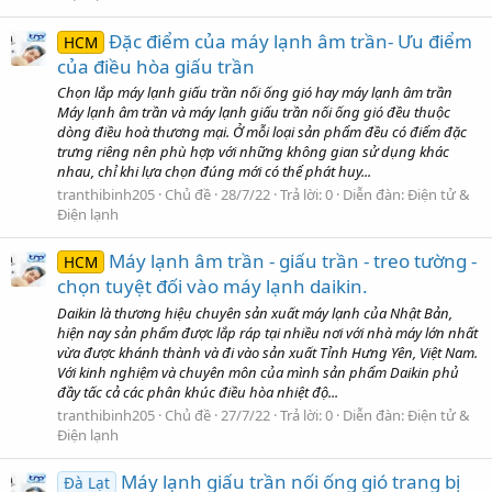
Đặc điểm của máy lạnh âm trần- Ưu điểm
HCM
của điều hòa giấu trần
Chọn lắp máy lạnh giấu trần nối ống gió hay máy lạnh âm trần
Máy lạnh âm trần và máy lạnh giấu trần nối ống gió đều thuộc
dòng điều hoà thương mại. Ở mỗi loại sản phẩm đều có điểm đặc
trưng riêng nên phù hợp với những không gian sử dụng khác
nhau, chỉ khi lựa chọn đúng mới có thể phát huy...
tranthibinh205
Chủ đề
28/7/22
Trả lời: 0
Diễn đàn:
Điện tử &
Điện lạnh
Máy lạnh âm trần - giấu trần - treo tường -
HCM
chọn tuyệt đối vào máy lạnh daikin.
Daikin là thương hiệu chuyên sản xuất máy lạnh của Nhật Bản,
hiện nay sản phẩm được lắp ráp tại nhiều nơi với nhà máy lớn nhất
vừa được khánh thành và đi vào sản xuất Tỉnh Hưng Yên, Việt Nam.
Với kinh nghiệm và chuyên môn của mình sản phẩm Daikin phủ
đầy tấc cả các phân khúc điều hòa nhiệt độ...
tranthibinh205
Chủ đề
27/7/22
Trả lời: 0
Diễn đàn:
Điện tử &
Điện lạnh
Máy lạnh giấu trần nối ống gió trang bị
Đà Lạt