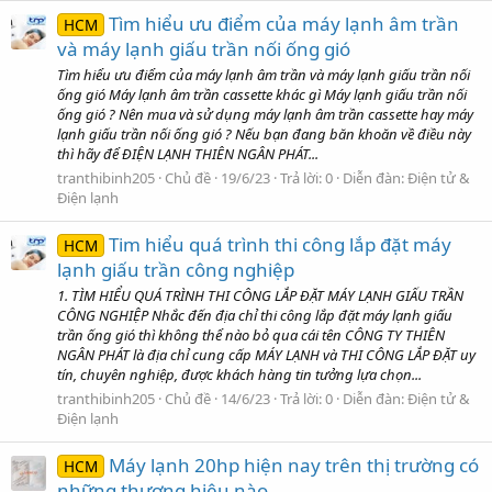
Tìm hiểu ưu điểm của máy lạnh âm trần
HCM
và máy lạnh giấu trần nối ống gió
Tìm hiểu ưu điểm của máy lạnh âm trần và máy lạnh giấu trần nối
ống gió Máy lạnh âm trần cassette khác gì Máy lạnh giấu trần nối
ống gió ? Nên mua và sử dụng máy lạnh âm trần cassette hay máy
lạnh giấu trần nối ống gió ? Nếu bạn đang băn khoăn về điều này
thì hãy để ĐIỆN LẠNH THIÊN NGÂN PHÁT...
tranthibinh205
Chủ đề
19/6/23
Trả lời: 0
Diễn đàn:
Điện tử &
Điện lạnh
Tim hiểu quá trình thi công lắp đặt máy
HCM
lạnh giấu trần công nghiệp
1. TÌM HIỂU QUÁ TRÌNH THI CÔNG LẮP ĐẶT MÁY LẠNH GIẤU TRẦN
CÔNG NGHIỆP Nhắc đến địa chỉ thi công lắp đặt máy lạnh giấu
trần ống gió thì không thể nào bỏ qua cái tên CÔNG TY THIÊN
NGÂN PHÁT là địa chỉ cung cấp MÁY LẠNH và THI CÔNG LẮP ĐẶT uy
tín, chuyên nghiệp, được khách hàng tin tưởng lựa chọn...
tranthibinh205
Chủ đề
14/6/23
Trả lời: 0
Diễn đàn:
Điện tử &
Điện lạnh
Máy lạnh 20hp hiện nay trên thị trường có
HCM
những thương hiệu nào