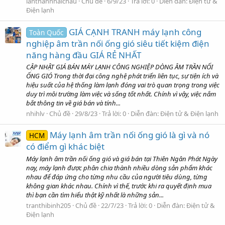
lanthanhhaichau
Chủ đề
6/9/23
Trả lời: 0
Diễn đàn:
Điện tử &
Điện lạnh
GIÁ CẠNH TRANH máy lạnh công
Toàn Quốc
nghiệp âm trần nối ống gió siêu tiết kiệm điện
năng hàng đầu GIÁ RẺ NHẤT
CẬP NHẬT GIÁ BÁN MÁY LẠNH CÔNG NGHIỆP DÒNG ÂM TRẦN NỐI
ỐNG GIÓ Trong thời đại công nghệ phát triển liên tục, sự tiện ích và
hiệu suất của hệ thống làm lạnh đóng vai trò quan trọng trong việc
duy trì môi trường làm việc và sống tốt nhất. Chính vì vậy, việc nắm
bắt thông tin về giá bán và tính...
nhihlv
Chủ đề
29/8/23
Trả lời: 0
Diễn đàn:
Điện tử & Điện lạnh
Máy lạnh âm trần nối ống gió là gì và nó
HCM
có điểm gì khác biệt
Máy lạnh âm trần nối ống gió và giá bán tại Thiên Ngân Phát Ngày
nay, máy lạnh được phân chia thành nhiều dòng sản phẩm khác
nhau để đáp ứng cho từng nhu cầu của người tiêu dùng, từng
không gian khác nhau. Chính vì thế, trước khi ra quyết định mua
thì bạn cần tìm hiểu thật kỹ nhất là những sản...
tranthibinh205
Chủ đề
22/7/23
Trả lời: 0
Diễn đàn:
Điện tử &
Điện lạnh