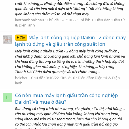
cưới, kho hàng,… Nhưng đặc điểm chung của chúng đều là không
gian lớn và cần làm mát ở diện tích "khủng". Đối với những không
gian không cần thẩm mỹ thì có thể chọn máy...
lanthanhhaichau
Chủ đề
28/10/22
Trả lời: 0
Diễn đàn:
Điện tử
& Điện lạnh
Máy lạnh công nghiệp Daikin - 2 dòng máy
HCM
lạnh tủ đứng và giấu trần công suất lớn
Máy lạnh công nghiệp Daikin - 2 dòng máy lạnh công suất lớn ,
chất lượng dành cho không gian lớn, khả năng làm lạnh nhanh và
khi hoạt động thường có tiếng ồn to nên thường thích hợp lắp đặt
cho không gian nhà xưởng, xí nghiệp, kho hàng,... Hãy cùng
Thanh Hải Châu điểm qua một vài nét chính trong...
haichau
Chủ đề
3/10/22
Trả lời: 0
Diễn đàn:
Điện tử & Điện
lạnh
Có nên mua máy lạnh giấu trần công nghiệp
L
Daikin? Và mua ở đâu?
Bạn đang có công trình nhà xưởng, xí nghiệp, siêu thị, nhà hàng,...
cần thi công máy lạnh để đảm bảo luồng không khí trong lành,
sảng khoái mà vẫn có sự sang trọng, hiện đại cho không gian thì
có thể cân nhắc lựa chọn dòng máy lạnh giấu trần nối ống gió