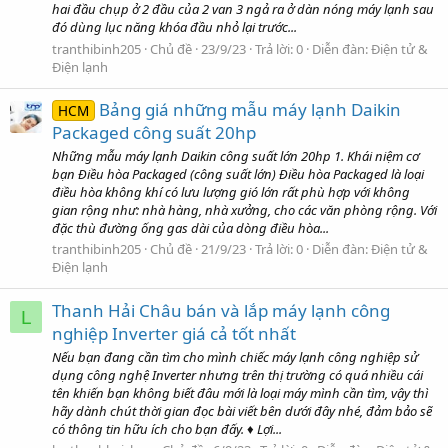
hai đầu chụp ở 2 đầu của 2 van 3 ngả ra ở dàn nóng máy lạnh sau
đó dùng lục năng khóa đầu nhỏ lại trước...
tranthibinh205
Chủ đề
23/9/23
Trả lời: 0
Diễn đàn:
Điện tử &
Điện lạnh
Bảng giá những mẫu máy lạnh Daikin
HCM
Packaged công suất 20hp
Những mẫu máy lạnh Daikin công suất lớn 20hp 1. Khái niệm cơ
bạn Điều hòa Packaged (công suất lớn) Điều hòa Packaged là loại
điều hòa không khí có lưu lượng gió lớn rất phù hợp với không
gian rộng như: nhà hàng, nhà xưởng, cho các văn phòng rộng. Với
đặc thù đường ống gas dài của dòng điều hòa...
tranthibinh205
Chủ đề
21/9/23
Trả lời: 0
Diễn đàn:
Điện tử &
Điện lạnh
Thanh Hải Châu bán và lắp máy lạnh công
L
nghiệp Inverter giá cả tốt nhất
Nếu bạn đang cần tìm cho mình chiếc máy lạnh công nghiệp sử
dụng công nghệ Inverter nhưng trên thị trường có quá nhiều cái
tên khiến bạn không biết đâu mới là loại máy mình cần tìm, vậy thì
hãy dành chút thời gian đọc bài viết bên dưới đây nhé, đảm bảo sẽ
có thông tin hữu ích cho bạn đấy. ♦ Lợi...