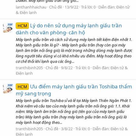
Daikin. Máy lạnh giấu trần ống gió...
lanthanhhaichau
Chủ đề
13/9/22
Trả lời: 0
Diễn đàn:
Điện tử
& Điện lạnh
Lý do nên sử dụng máy lạnh giấu trần
HCM
dành cho văn phòng- căn hộ
Máy lạnh giấu trần và cách sử dụng máy lạnh tiết kiệm điện nhất 1.
Máy lạnh giấu trần là gì? - Máy lạnh giấu trần (hay còn gọi máy
lạnh âm trần nối ống gió) là một trong những dòng máy lạnh được
lòng người tiêu dùng vì có khá nhiều ưu điểm. Máy hoạt động theo
cơ chế thổi khí lạnh qua các ống...
tranthibinh205
Chủ đề
9/8/22
Trả lời: 0
Diễn đàn:
Điện tử &
Điện lạnh
Ưu điểm máy lạnh giấu trần Toshiba thẩm
HCM
mỹ sang trọng
Máy lạnh giấu trần Toshiba sỉ và lẻ tại Máy lạnh Thiên Ngân Phát 1.
Khái niệm và cấu tạo của máy lạnh giấu trần nối ống gió: 1.1. Khái
niệm: Máy lạnh âm trần nối ống gió (tên gọi của máy lạnh giấu
trần) Máy lạnh giấu trần (hay máy lạnh giấu trần nối ống gió) là
máy lạnh hoạt động theo...
tranthibinh205
Chủ đề
3/8/22
Trả lời: 0
Diễn đàn:
Điện tử &
Điện lạnh