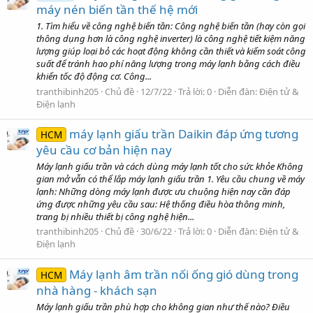
máy nén biến tần thế hệ mới
1. Tìm hiểu về công nghệ biến tần: Công nghệ biến tần (hay còn gọi
thông dụng hơn là công nghệ inverter) là công nghệ tiết kiệm năng
lượng giúp loại bỏ các hoạt động không cần thiết và kiểm soát công
suất để tránh hao phí năng lượng trong máy lạnh bằng cách điều
khiển tốc độ động cơ. Công...
tranthibinh205
Chủ đề
12/7/22
Trả lời: 0
Diễn đàn:
Điện tử &
Điện lạnh
máy lạnh giấu trần Daikin đáp ứng tương
HCM
yêu cầu cơ bản hiện nay
Máy lạnh giấu trần và cách dùng máy lạnh tốt cho sức khỏe Không
gian mở vẫn có thể lắp máy lạnh giấu trần 1. Yêu cầu chung về máy
lạnh: Những dòng máy lạnh được ưu chuộng hiện nay cần đáp
ứng được những yêu cầu sau: Hệ thống điều hòa thông minh,
trang bị nhiều thiết bị công nghệ hiện...
tranthibinh205
Chủ đề
30/6/22
Trả lời: 0
Diễn đàn:
Điện tử &
Điện lạnh
Máy lạnh âm trần nối ống gió dùng trong
HCM
nhà hàng - khách sạn
Máy lạnh giấu trần phù hợp cho không gian như thế nào? Điều