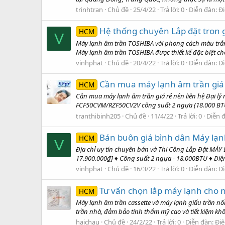
trinhtran
Chủ đề
25/4/22
Trả lời: 0
Diễn đàn:
Đi
Hệ thống chuyên Lắp đặt tron g
HCM
V
Máy lạnh âm trần TOSHIBA với phong cách màu trắ
Máy lạnh âm trần TOSHIBA được thiết kế đặc biệt 
vinhphat
Chủ đề
20/4/22
Trả lời: 0
Diễn đàn:
Đi
Cần mua máy lạnh âm trần giá r
HCM
Cần mua máy lạnh âm trần giá rẻ nên liên hệ Đại l
FCF50CVM/RZF50CV2V công suất 2 ngựa (18.000 BTU) 
tranthibinh205
Chủ đề
11/4/22
Trả lời: 0
Diễn 
Bán buôn giá bình dân Máy lạ
HCM
V
Địa chỉ uy tín chuyên bán và Thi Công Lắp Đặt M
17.900.000₫] ♦ Công suất 2 ngựa - 18.000BTU ♦ Di
vinhphat
Chủ đề
16/3/22
Trả lời: 0
Diễn đàn:
Đi
Tư vấn chọn lắp máy lạnh cho 
HCM
Máy lạnh âm trần cassette và máy lạnh giấu trần nố
trần nhà, đảm bảo tính thẩm mỹ cao và tiết kiệm k
haichau
Chủ đề
24/2/22
Trả lời: 0
Diễn đàn:
Điệ