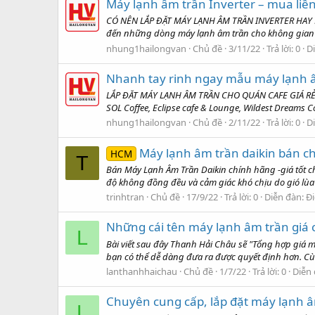
Máy lạnh âm trần Inverter – mua liền 
CÓ NÊN LẮP ĐẶT MÁY LẠNH ÂM TRẦN INVERTER HAY KHÔ
đến những dòng máy lạnh âm trần cho không gian san
nhung1hailongvan
Chủ đề
3/11/22
Trả lời: 0
D
Nhanh tay rinh ngay mẫu máy lạnh â
LẮP ĐẶT MÁY LẠNH ÂM TRẦN CHO QUÁN CAFE GIÁ RẺ N
SOL Coffee, Eclipse cafe & Lounge, Wildest Dreams C
nhung1hailongvan
Chủ đề
2/11/22
Trả lời: 0
D
Máy lạnh âm trần daikin bán c
HCM
T
Bán Máy Lạnh Âm Trần Daikin chính hãng -giá tốt c
độ không đồng đều và cảm giác khó chịu do gió lùa
trinhtran
Chủ đề
17/9/22
Trả lời: 0
Diễn đàn:
Đi
Những cái tên máy lạnh âm trần giá ca
L
Bài viết sau đây Thanh Hải Châu sẽ "Tổng hợp giá 
bạn có thể dễ dàng đưa ra được quyết định hơn. Cù
lanthanhhaichau
Chủ đề
1/7/22
Trả lời: 0
Diễn
Chuyên cung cấp, lắp đặt máy lạnh â
L