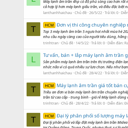
Máy lạnh âm trần 4hp có độ phủ sóng cao hơn rất nh
cả hợp lý hơn máy lạnh giấu trần, và điều đặc biệt 
lanthanhhaichau
Chủ đề
26/5/22
Trả lời: 0
Diễ
Đơn vị thi công chuyên nghiệp 
HCM
T
Top 3 máy lạnh âm trần 5 ngựa hot nhất mùa hè 20
nhu cầu ngày càng cao của người tiêu dùng, hãng s
trinhtran
Chủ đề
14/5/22
Trả lời: 0
Diễn đàn:
Ra
Tư vấn, bán + lắp máy lạnh âm trần 
L
Sản phẩm máy lạnh âm trần trên thị trường điện lạ
nhức não vì có quá nhiều sự lựa chọn. Nếu như bạn
lanthanhhaichau
Chủ đề
28/4/22
Trả lời: 0
Diễ
Máy lạnh âm trần giá tốt bán c
HCM
T
Triều an đơn vị bán máy lạnh âm trần chuyên nghiệ
trần từ cao cấp - trung bình - giá rẻ Máy lạnh dòng 
trinhtran
Chủ đề
28/4/22
Trả lời: 0
Diễn đàn:
Đi
Đại lý phân phối số lượng máy 
HCM
T
Đại lý phân phối và lắp đặt máy lạnh âm trần Midea
tại Quảng Đông, Trung Quốc, nhưng thực sự là một c