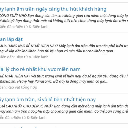
máy lạnh âm trần ngày càng thu hút khách hàng
G SUẤT NHỎ Bạn đang cần tìm cho không gian của mình một dòng máy lạnh 
i không? Bạn đang thắc mắc và không biết nên chọn dòng máy lạnh âm trần n
Diễn đàn:
Điện tử & Điện lạnh
an lắp đặt
HÃNG NÀO RẺ NHẤT HIỆN NAY? Máy lạnh âm trần dần trở nên phổ biến trong 
g và lắp đặt khó khăn hơn thì liệu bạn có nên đầu tư cho không gian...
Diễn đàn:
Điện tử & Điện lạnh
̣i lý cho rẻ nhất khu vực miền nam
ẤT HIỆN NAY Với thực trạng kinh tế hiện nay, đa số người tiêu dùng đều hư
Mitsubishi Heavy hay Panasonic. Bởi đây là dòng máy lạnh có giá...
đàn:
Rao vặt tổng hợp
áy lạnh âm trần, sỉ và lẻ bền nhất hiện nay
CAO NHẤT CHO ĐẾN RẺ NHẤT Bạn đang cần một dòng máy lạnh âm trần dùn
áy lạnh âm trần nào phù hợp cho không gian của mình. Có thể bạn cũng biết
iễn đàn:
Điện tử & Điện lạnh