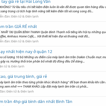
tay giá rẻ tại Hải Long Vân
NG? Từ lâu tiêu chí tiết kiệm điện luôn là vấn đề được quan tâm hàng đầu c
g trọng có tích hợp tính năng tiết kiệm điện tốt và song song đó...
iễn đàn:
Điện tử & Điện lạnh
m trần GIÁ RẺ nhất
HẤT TẠI QUẬN BÌNH THẠNH Quận Bình Thạnh nổi tiếng khi hội tụ những quán 
offee, Amhaus Home Café,… Với thiết kế hiện đại và thoáng mát đã...
iễn đàn:
Điện tử & Điện lạnh
hạy nhất hiện nay ở quận 12
ho số lượng 10 bộ Những ưu điểm của máy lạnh âm trần Daikin Chuẩn mực mới 
 gây ra. Hướng thổi tròn phân bổ nhiệt độ đồng đều Dễ dàng...
ện tử & Điện lạnh
o, giá trung bình, giá rẻ
máy lạnh âm trần theo từng phân khúc khách hàng" để bạn tham khảo khi cần 
ng xem nhé! +++ THAM KHẢO: Lắp đặt máy lạnh âm trần có phải...
 đàn:
Điện tử & Điện lạnh
m trần 4hp giá bình dân nhất Bình Tân