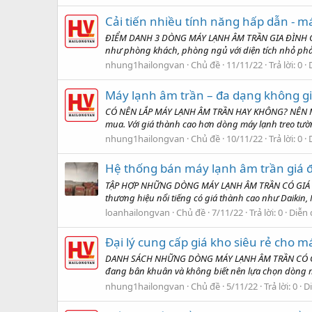
Cải tiến nhiều tính năng hấp dẫn - 
ĐIỂM DANH 3 DÒNG MÁY LẠNH ÂM TRẦN GIA ĐÌNH CÔN
như phòng khách, phòng ngủ với diện tích nhỏ phả
nhung1hailongvan
Chủ đề
11/11/22
Trả lời: 0
Máy lạnh âm trần – đa dạng không gi
CÓ NÊN LẮP MÁY LẠNH ÂM TRẦN HAY KHÔNG? NÊN MUA 
mua. Với giá thành cao hơn dòng máy lạnh treo tườn
nhung1hailongvan
Chủ đề
10/11/22
Trả lời: 0
Hệ thống bán máy lạnh âm trần giá đa
TẬP HỢP NHỮNG DÒNG MÁY LẠNH ÂM TRẦN CÓ GIÁ RẺ NH
thương hiệu nổi tiếng có giá thành cao như Daikin, 
loanhailongvan
Chủ đề
7/11/22
Trả lời: 0
Diễn 
Đại lý cung cấp giá kho siêu rẻ cho m
DANH SÁCH NHỮNG DÒNG MÁY LẠNH ÂM TRẦN CÓ GIÁ 
đang bân khuân và không biết nên lựa chọn dòng m
nhung1hailongvan
Chủ đề
5/11/22
Trả lời: 0
D