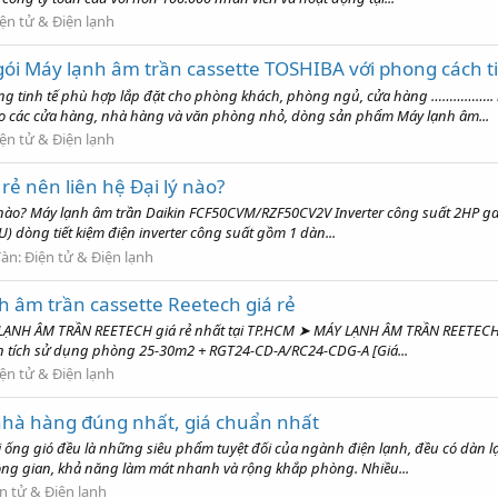
ện tử & Điện lạnh
ói Máy lạnh âm trần cassette TOSHIBA với phong cách ti
ng tinh tế phù hợp lắp đặt cho phòng khách, phòng ngủ, cửa hàng …………….. 
cho các cửa hàng, nhà hàng và văn phòng nhỏ, dòng sản phẩm Máy lạnh âm...
ện tử & Điện lạnh
ẻ nên liên hệ Đại lý nào?
ý nào? Máy lạnh âm trần Daikin FCF50CVM/RZF50CV2V Inverter công suất 2HP ga
dòng tiết kiệm điện inverter công suất gồm 1 dàn...
đàn:
Điện tử & Điện lạnh
nh âm trần cassette Reetech giá rẻ
ÁY LẠNH ÂM TRẦN REETECH giá rẻ nhất tại TP.HCM ➤ MÁY LẠNH ÂM TRẦN REETEC
ện tích sử dụng phòng 25-30m2 + RGT24-CD-A/RC24-CDG-A [Giá...
ện tử & Điện lạnh
nhà hàng đúng nhất, giá chuẩn nhất
i ống gió đều là những siêu phẩm tuyệt đối của ngành điện lạnh, đều có dàn l
hông gian, khả năng làm mát nhanh và rộng khắp phòng. Nhiều...
n tử & Điện lạnh