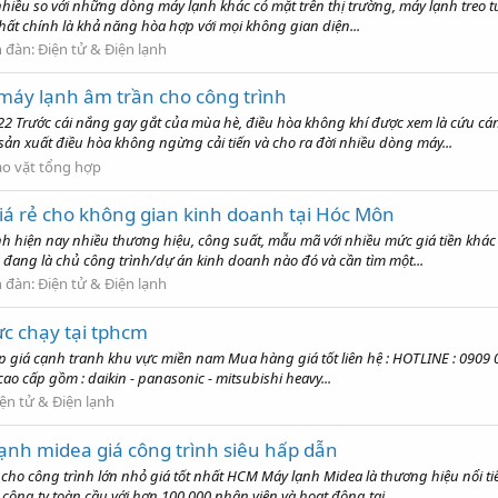
iều so với những dòng máy lạnh khác có mặt trên thị trường, máy lạnh treo tườ
nhất chính là khả năng hòa hợp với mọi không gian diện...
n đàn:
Điện tử & Điện lạnh
máy lạnh âm trần cho công trình
22 Trước cái nắng gay gắt của mùa hè, điều hòa không khí được xem là cứu c
ản xuất điều hòa không ngừng cải tiến và cho ra đời nhiều dòng máy...
o vặt tổng hợp
giá rẻ cho không gian kinh doanh tại Hóc Môn
nh hiện nay nhiều thương hiệu, công suất, mẫu mã với nhiều mức giá tiền kh
 đang là chủ công trình/dự án kinh doanh nào đó và cần tìm một...
n đàn:
Điện tử & Điện lạnh
ực chạy tại tphcm
p giá cạnh tranh khu vực miền nam Mua hàng giá tốt liên hệ : HOTLINE : 090
cao cấp gồm : daikin - panasonic - mitsubishi heavy...
ện tử & Điện lạnh
lạnh midea giá công trình siêu hấp dẫn
 cho công trình lớn nhỏ giá tốt nhất HCM Máy lạnh Midea là thương hiệu nổi 
ông ty toàn cầu với hơn 100.000 nhân viên và hoạt động tại...