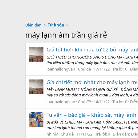
Diễn đàn
Từ khóa
máy lạnh âm trần giá rẻ
Giá tốt hơn khi mua từ 02 bộ máy lạ
GIỚI THIỆU CHO NGƯỜI DÙNG 5 DÒNG MÁY LẠNH ÂM TR
tìm kiếm những dòng máy lạnh âm trần với mức tầm t
loanhailongvan
Chủ đề
17/11/22
Trả lời: 0
Diễ
Gía chi tiết mới nhất cho máy lạnh m
MÁY LẠNH MULTI 1 NÓNG 3 LẠNH GIÁ RẺ - DÒNG MÁY
nay so với các dòng máy lạnh multi 2 dàn lạnh, 4 dà
loanhailongvan
Chủ đề
14/11/22
Trả lời: 0
Diễ
Tư vấn – báo giá – khảo sát máy l
BÍ MẬT VỀ CHIẾC MÁY LẠNH ÂM TRẦN CASSETTE NAGAK
quả làm lạnh tốt mà còn mang lại không gian đẹp mắ
nhihlv
Chủ đề
11/11/22
Trả lời: 0
Diễn đàn:
Điệ