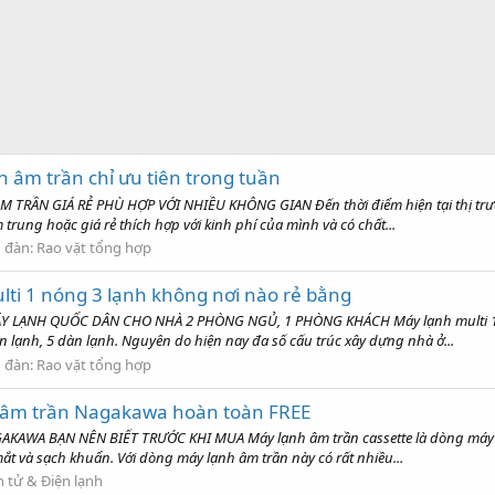
nh âm trần chỉ ưu tiên trong tuần
ẦN GIÁ RẺ PHÙ HỢP VỚI NHIỀU KHÔNG GIAN Đến thời điểm hiện tại thị trường
rung hoặc giá rẻ thích hợp với kinh phí của mình và có chất...
n đàn:
Rao vặt tổng hợp
ulti 1 nóng 3 lạnh không nơi nào rẻ bằng
 LẠNH QUỐC DÂN CHO NHÀ 2 PHÒNG NGỦ, 1 PHÒNG KHÁCH Máy lạnh multi 1 nó
n lạnh, 5 dàn lạnh. Nguyên do hiện nay đa số cấu trúc xây dựng nhà ở...
n đàn:
Rao vặt tổng hợp
ạnh âm trần Nagakawa hoàn toàn FREE
AWA BẠN NÊN BIẾT TRƯỚC KHI MUA Máy lạnh âm trần cassette là dòng máy lạn
t và sạch khuẩn. Với dòng máy lạnh âm trần này có rất nhiều...
n tử & Điện lạnh