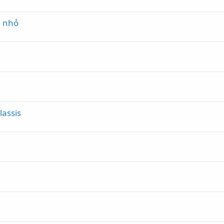
g nhỏ
assis