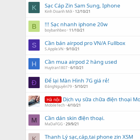
Sạc Cáp Zin Sam Sung, Iphone
K
Kinh Doanh Mới
12/10/21
!!! Sạc nhanh iphone 20w
B
boybanhbeo
11/10/21
Cần bán airpod pro VN/A Fullbox
S
S.Apple.VN
9/10/21
Cần mua airpod 2 hàng used
H
Huytran1807
6/10/21
Để lại Màn Hình 7G giá rẻ!
Đ
ĐăngNguyên79
5/10/21
Dịch vụ sữa chữa điện thoại Mo
Hà nội
MobileTech
4/10/21
Cần dán skin điện thoại.
M
MaDaFGG
29/9/21
Thanh Lý sạc,cáp,tai phone zin XSM
K