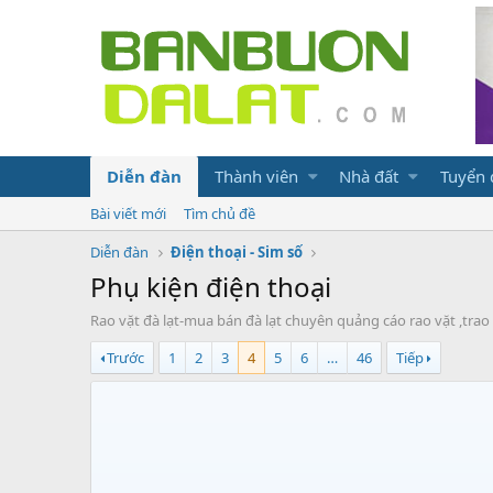
Diễn đàn
Thành viên
Nhà đất
Tuyển
Bài viết mới
Tìm chủ đề
Diễn đàn
Điện thoại - Sim số
Phụ kiện điện thoại
Rao vặt đà lạt-mua bán đà lạt chuyên quảng cáo rao vặt ,trao đ
Trước
1
2
3
4
5
6
…
46
Tiếp