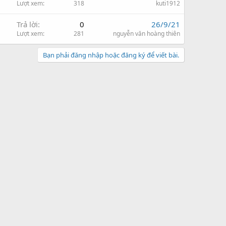
Lượt xem
318
kuti1912
Trả lời
0
26/9/21
Lượt xem
281
nguyễn văn hoàng thiên
Bạn phải đăng nhập hoặc đăng ký để viết bài.