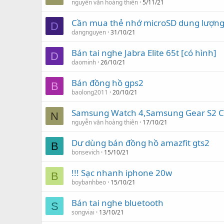
nguyễn văn hoàng thiên
5/11/21
Cần mua thẻ nhớ microSD dung lượn
D
dangnguyen
31/10/21
Bán tai nghe Jabra Elite 65t [có hình]
D
daominh
26/10/21
Bán đồng hồ gps2
B
baolong2011
20/10/21
Samsung Watch 4,Samsung Gear S2 Cl
N
nguyễn văn hoàng thiên
17/10/21
Dư dùng bán đồng hồ amazfit gts2
B
bonsevich
15/10/21
!!! Sạc nhanh iphone 20w
B
boybanhbeo
15/10/21
Bán tai nghe bluetooth
S
songviai
13/10/21