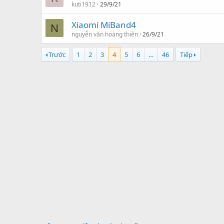
kuti1912
29/9/21
Xiaomi MiBand4
N
nguyễn văn hoàng thiên
26/9/21
Trước
1
2
3
4
5
6
…
46
Tiếp