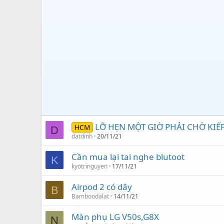
LỠ HẸN MỘT GIỜ PHẢI CHỜ KIẾ
HCM
D
datdinh
20/11/21
Cần mua lại tai nghe blutoot
K
kyotringuyen
17/11/21
Airpod 2 có dây
B
Bamboodalat
14/11/21
Màn phụ LG V50s,G8X
N