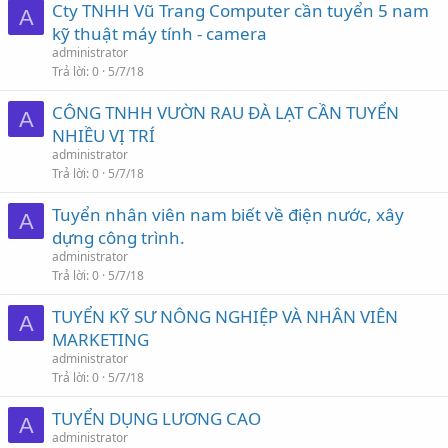
Cty TNHH Vũ Trang Computer cần tuyển 5 nam
A
kỹ thuật máy tính - camera
administrator
Trả lời
0
5/7/18
CÔNG TNHH VƯỜN RAU ĐÀ LẠT CẦN TUYỂN
A
NHIỀU VỊ TRÍ
administrator
Trả lời
0
5/7/18
Tuyển nhân viên nam biết về điện nước, xây
A
dựng công trình.
administrator
Trả lời
0
5/7/18
TUYỂN KỸ SƯ NÔNG NGHIỆP VÀ NHÂN VIÊN
A
MARKETING
administrator
Trả lời
0
5/7/18
TUYỂN DỤNG LƯƠNG CAO
A
administrator