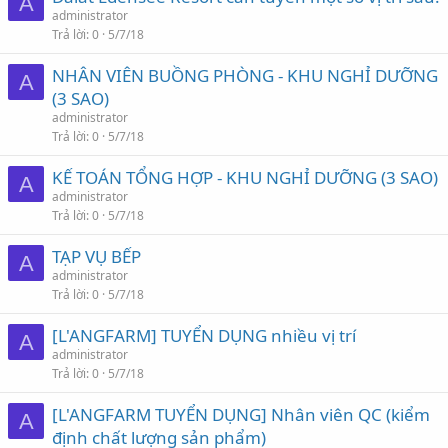
A
administrator
Trả lời
0
5/7/18
NHÂN VIÊN BUỒNG PHÒNG - KHU NGHỈ DƯỠNG
A
(3 SAO)
administrator
Trả lời
0
5/7/18
KẾ TOÁN TỔNG HỢP - KHU NGHỈ DƯỠNG (3 SAO)
A
administrator
Trả lời
0
5/7/18
TẠP VỤ BẾP
A
administrator
Trả lời
0
5/7/18
[L'ANGFARM] TUYỂN DỤNG nhiều vị trí
A
administrator
Trả lời
0
5/7/18
[L'ANGFARM TUYỂN DỤNG] Nhân viên QC (kiểm
A
định chất lượng sản phẩm)