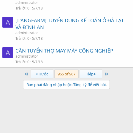
administrator
Trả lời
0
5/7/18
[L'ANGFARM] TUYỂN DỤNG KẾ TOÁN Ở ĐÀ LẠT
A
VÀ ĐỊNH AN
administrator
Trả lời
0
5/7/18
CẦN TUYỂN THỢ MAY MÁY CÔNG NGHIỆP
A
administrator
Trả lời
0
5/7/18
First
Last
Trước
965 of 967
Tiếp
Bạn phải đăng nhập hoặc đăng ký để viết bài.