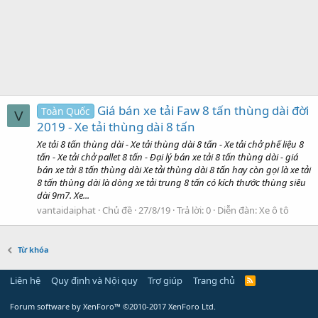
Giá bán xe tải Faw 8 tấn thùng dài đời
Toàn Quốc
V
2019 - Xe tải thùng dài 8 tấn
Xe tải 8 tấn thùng dài - Xe tải thùng dài 8 tấn - Xe tải chở phế liệu 8
tấn - Xe tải chở pallet 8 tấn - Đại lý bán xe tải 8 tấn thùng dài - giá
bán xe tải 8 tấn thùng dài Xe tải thùng dài 8 tấn hay còn gọi là xe tải
8 tấn thùng dài là dòng xe tải trung 8 tấn có kích thước thùng siêu
dài 9m7. Xe...
vantaidaiphat
Chủ đề
27/8/19
Trả lời: 0
Diễn đàn:
Xe ô tô
Từ khóa
Liên hệ
Quy định và Nội quy
Trợ giúp
Trang chủ
Forum software by XenForo™
©2010-2017 XenForo Ltd.