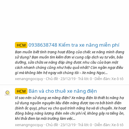
0938638748 Kiểm tra xe nâng miễn phí
HCM
Bạn muốn biết tình trạng hoạt động của chiếc xe nâng mình đang
sử dụng? Bạn muốn tìm kiếm đơn vị cung cấp dịch vụ tư vấn, bảo
dưỡng, sửa chữa xe nâng đáp ứng được nhu cầu của bạn một
cách nhanh chóng cũng như hiệu quả nhất? Còn ngần ngại điều
gì mà không liên hệ ngay với chúng tôi – Xe nâng Ngọc...
xenangngocquy
Chủ đề
23/12/19
Trả lời: 0
Diễn đàn:
Xe ô tô
Bán và cho thuê xe nâng điện
HCM
Vì sao nên sử dụng xe nâng điện? Xe nâng điện là thiết bị nâng hạ
sử dụng nguồn nguyên liệu điện năng được tạo ra bởi bình điện
(bình ắc quy), phục vụ cho quá trình nâng hạ và di chuyển. Xe hoạt
động bằng năng lượng điện nên chi phí rẻ, không gây ra tiếng ồn,
khí thải đem lại môi trường làm việc...
xenangngocquy
Chủ đề
23/12/19
Trả lời: 0
Diễn đàn:
Xe ô tô