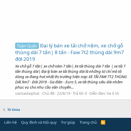
Đại lý bán xe tải chở nệm, xe chở gỗ
Toàn Quốc
thùng dài 7 tấn| 8 tấn - Faw 7t2 thùng dài 9m7
đời 2019
Xe chở gỗ 7 tấn| xe chở nệm 7 tấn| Xe tải thùng dài 7 tấn | xe tải 7
tấn thùng dài| đại lý bán xe tải thùng dài là những từ chỉ mô tả
dòng xe đang hot nhất thị trường hiện nay: XE TẢI FAW 7T2 THÙNG
DÀI 9m7 - Đời 2019 - Ga điện - Euro 5, xe tải thùng siêu dài nhằm
phục vụ cho nhu cầu vận chuyển...
vantaidaiphat
Chủ đề
22/8/19
Trả lời: 0
Diễn đàn:
Xe ô tô
Từ khóa
Liên hệ
Quy định và Nội quy
Trợ giúp
Trang chủ