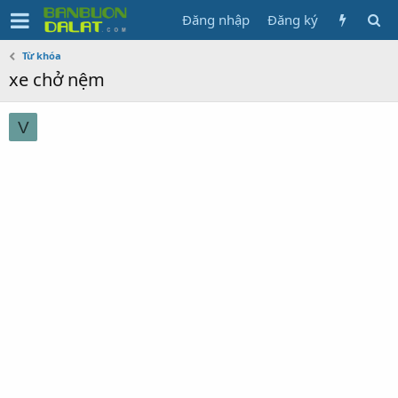
Đăng nhập
Đăng ký
Từ khóa
xe chở nệm
V