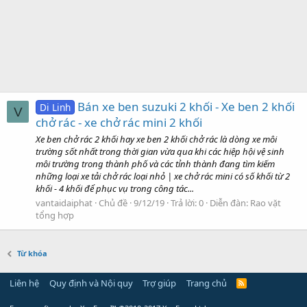
Bán xe ben suzuki 2 khối - Xe ben 2 khối
Di Linh
V
chở rác - xe chở rác mini 2 khối
Xe ben chở rác 2 khối hay xe ben 2 khối chở rác là dòng xe môi
trường sốt nhất trong thời gian vừa qua khi các hiệp hội vệ sinh
môi trường trong thành phố và các tỉnh thành đang tìm kiếm
những loại xe tải chở rác loại nhỏ | xe chở rác mini có số khối từ 2
khối - 4 khối để phục vụ trong công tác...
vantaidaiphat
Chủ đề
9/12/19
Trả lời: 0
Diễn đàn:
Rao vặt
tổng hợp
Từ khóa
Liên hệ
Quy định và Nội quy
Trợ giúp
Trang chủ