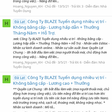
trong công việc). - Nâng đỡ lên...
Hoang_Nguyen_KH
Chủ đề
13/5/21
Trả lời: 3
Diễn đàn:
Nhà
Tuyển Dụng
Công Ty BLAZE Tuyển dụng nhiều vị trí -
Đà Lạt
H
Không bằng cấp - Lương hấp dẫn + Thưởng
Tháng-Năm + Hỗ Trợ.
:eek: Công Ty BLAZE Tuyển dụng nhiều vị trí - Không bằng cấp -
Lương hấp dẫn + Thưởng Tháng-Năm + Hỗ Trợ. - Nhân viên Editor. -
Nhân sự kinh doanh online. - Nhân sự sản xuất :love: Quyền Lợi
Chung : - 8h bắt đầu làm việc (mọi người thoải mái, chủ động hơn
trong công việc). - Nâng đỡ lên...
Hoang_Nguyen_KH
Chủ đề
3/5/21
Trả lời: 6
Diễn đàn:
Nhà
Tuyển Dụng
Công Ty BLAZE Tuyển dụng nhiều vị trí -
Đà Lạt
H
Không bằng cấp - Lương cao + Thưởng
** Quyền Lợi Chung : 8h bắt đầu làm việc (mọi người thoải mái, chủ
động hơn trong công việc). Ưu tiên nâng đỡ lên vị trí cao hơn khi
tuyển dụng vị trí mới. Ưu tiên các bạn trẻ năng động (ưu tiên Nam).
môi trường trong nhà, sạch sẽ, thoáng mát, không nặng nhọc. *
Nhân sự kinh doanh : Mô tả...