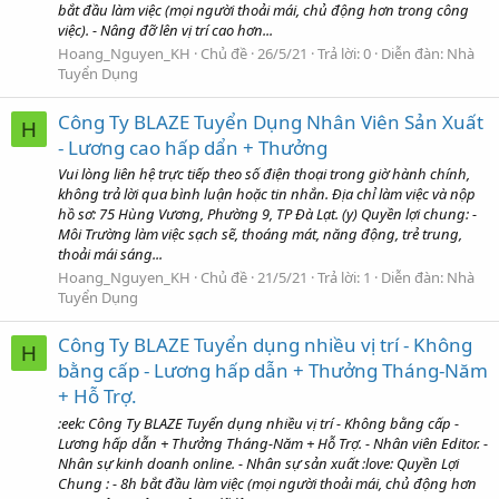
bắt đầu làm việc (mọi người thoải mái, chủ động hơn trong công
việc). - Nâng đỡ lên vị trí cao hơn...
Hoang_Nguyen_KH
Chủ đề
26/5/21
Trả lời: 0
Diễn đàn:
Nhà
Tuyển Dụng
Công Ty BLAZE Tuyển Dụng Nhân Viên Sản Xuất
H
- Lương cao hấp dẩn + Thưởng
Vui lòng liên hệ trực tiếp theo số điện thoại trong giờ hành chính,
không trả lời qua bình luận hoặc tin nhắn. Địa chỉ làm việc và nộp
hồ sơ: 75 Hùng Vương, Phường 9, TP Đà Lạt. (y) Quyền lợi chung: -
Môi Trường làm việc sạch sẽ, thoáng mát, năng động, trẻ trung,
thoải mái sáng...
Hoang_Nguyen_KH
Chủ đề
21/5/21
Trả lời: 1
Diễn đàn:
Nhà
Tuyển Dụng
Công Ty BLAZE Tuyển dụng nhiều vị trí - Không
H
bằng cấp - Lương hấp dẫn + Thưởng Tháng-Năm
+ Hỗ Trợ.
:eek: Công Ty BLAZE Tuyển dụng nhiều vị trí - Không bằng cấp -
Lương hấp dẫn + Thưởng Tháng-Năm + Hỗ Trợ. - Nhân viên Editor. -
Nhân sự kinh doanh online. - Nhân sự sản xuất :love: Quyền Lợi
Chung : - 8h bắt đầu làm việc (mọi người thoải mái, chủ động hơn