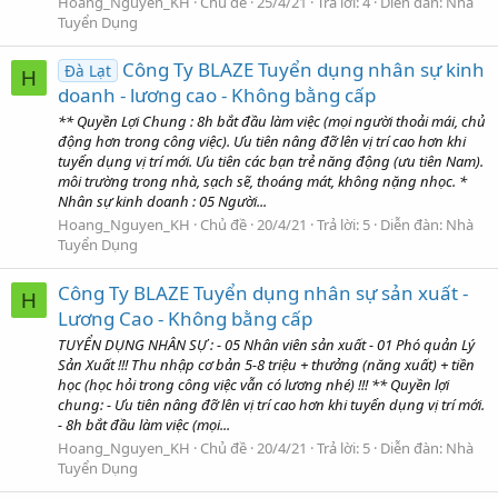
Hoang_Nguyen_KH
Chủ đề
25/4/21
Trả lời: 4
Diễn đàn:
Nhà
Tuyển Dụng
Công Ty BLAZE Tuyển dụng nhân sự kinh
Đà Lạt
H
doanh - lương cao - Không bằng cấp
** Quyền Lợi Chung : 8h bắt đầu làm việc (mọi người thoải mái, chủ
động hơn trong công việc). Ưu tiên nâng đỡ lên vị trí cao hơn khi
tuyển dụng vị trí mới. Ưu tiên các bạn trẻ năng động (ưu tiên Nam).
môi trường trong nhà, sạch sẽ, thoáng mát, không nặng nhọc. *
Nhân sự kinh doanh : 05 Người...
Hoang_Nguyen_KH
Chủ đề
20/4/21
Trả lời: 5
Diễn đàn:
Nhà
Tuyển Dụng
Công Ty BLAZE Tuyển dụng nhân sự sản xuất -
H
Lương Cao - Không bằng cấp
TUYỂN DỤNG NHÂN SỰ : - 05 Nhân viên sản xuất - 01 Phó quản Lý
Sản Xuất !!! Thu nhập cơ bản 5-8 triệu + thưởng (năng xuất) + tiền
học (học hỏi trong công việc vẫn có lương nhé) !!! ** Quyền lợi
chung: - Ưu tiên nâng đỡ lên vị trí cao hơn khi tuyển dụng vị trí mới.
- 8h bắt đầu làm việc (mọi...
Hoang_Nguyen_KH
Chủ đề
20/4/21
Trả lời: 5
Diễn đàn:
Nhà
Tuyển Dụng