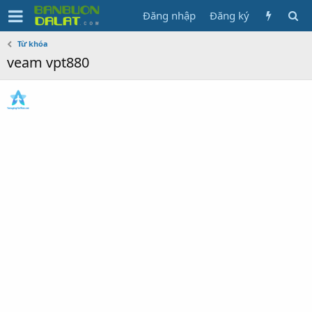
Đăng nhập
Đăng ký
Từ khóa
veam vpt880