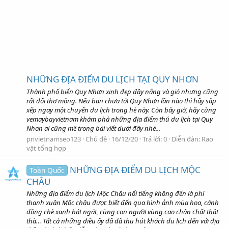
NHỮNG ĐỊA ĐIỂM DU LỊCH TẠI QUY NHƠN
Thành phố biển Quy Nhơn xinh đẹp đầy nắng và gió nhưng cũng
rất đối thơ mộng. Nếu bạn chưa tới Quy Nhơn lần nào thì hãy sắp
xếp ngay một chuyến du lịch trong hè này. Còn bây giờ, hãy cùng
vemaybayvietnam khám phá những địa điểm thú du lịch tại Quy
Nhơn ai cũng mê trong bài viết dưới đây nhé...
pnvietnamseo123
Chủ đề
16/12/20
Trả lời: 0
Diễn đàn:
Rao
vặt tổng hợp
NHỮNG ĐỊA ĐIỂM DU LỊCH MỘC
Toàn Quốc
CHÂU
Những địa điểm du lịch Mộc Châu nổi tiếng không đến là phí
thanh xuân Mộc châu được biết đến qua hình ảnh mùa hoa, cánh
đồng chè xanh bát ngát, cùng con người vùng cao chân chất thật
thà… Tất cả những điều ấy đã đã thu hút khách du lịch đến với địa