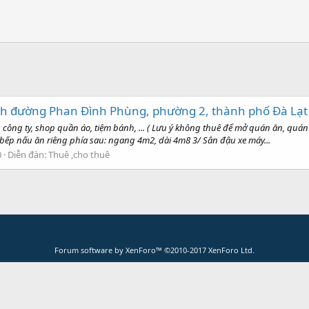
h đường Phan Đình Phùng, phường 2, thành phố Đà Lạt
ông ty, shop quần áo, tiệm bánh, ... ( Lưu ý không thuê để mở quán ăn, quán 
bếp nấu ăn riêng phía sau: ngang 4m2, dài 4m8 3/ Sân đậu xe máy...
0
Diễn đàn:
Thuê ,cho thuê
Forum software by XenForo™
©2010-2017 XenForo Ltd.