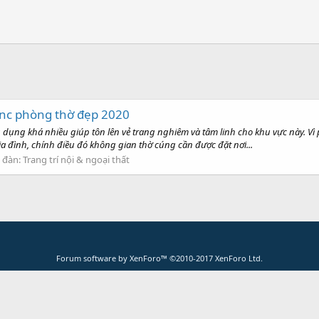
cnc phòng thờ đẹp 2020
ụng khá nhiều giúp tôn lên vẻ trang nghiêm và tâm linh cho khu vực này. Vì 
gia đình, chính điều đó không gian thờ cúng cần được đặt nơi...
 đàn:
Trang trí nội & ngoại thất
Forum software by XenForo™
©2010-2017 XenForo Ltd.