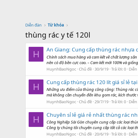
Diễn đàn
Từ khóa
thùng rác y tế 120l
An Giang: Cung cấp thùng rác nhựa c
H
Chính sách mua hàng và cam kết về chất lượng sả
nên có độ bền cực cao. – Cam kết mới 100% và giống 
HuynhBaoNgoc
Chủ đề
30/9/19
Trả lời: 0
Diễn
Cung cấp thùng rác 120 lít giá sỉ lẻ 
H
Những ưu điểm của thùng công cộng: Thùng rác công
mà không cần chuyển đến khu gom rác, kích thước vừ
HuynhBaoNgoc
Chủ đề
29/7/19
Trả lời: 0
Diễn
Chuyên sỉ lẻ giá rẻ nhất thùng rác n
H
Công Nghiệp Sài Gòn chuyên cung cấp các loại thù
Công ty chúng tôi chuyên cung cấp tất cả các loại t
HuynhBaoNgoc
Chủ đề
20/6/19
Trả lời: 0
Diễn