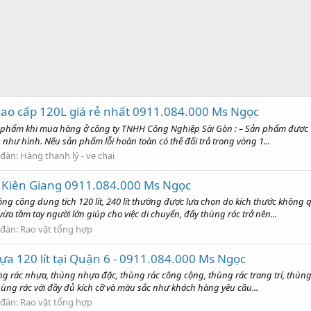
ao cấp 120L giá rẻ nhất 0911.084.000 Ms Ngọc
n phẩm khi mua hàng ở công ty TNHH Công Nghiệp Sài Gòn : – Sản phẩm đượ
như hình. Nếu sản phẩm lỗi hoàn toàn có thể đổi trả trong vòng 1...
 đàn:
Hàng thanh lý - ve chai
tại Kiên Giang 0911.084.000 Ms Ngọc
 cộng dung tích 120 lít, 240 lít thường được lựa chọn do kích thước không 
a tầm tay người lớn giúp cho việc di chuyển, đẩy thùng rác trở nên...
 đàn:
Rao vặt tổng hợp
hựa 120 lít tại Quận 6 - 0911.084.000 Ms Ngọc
ng rác nhựa, thùng nhựa đặc, thùng rác công cộng, thùng rác trang trí, thù
hùng rác với đầy đủ kích cỡ và màu sắc như khách hàng yêu cầu...
 đàn:
Rao vặt tổng hợp