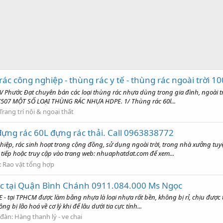
c công nghiệp - thùng rác y tế - thùng rác ngoài trời 100l
hước Đạt chuyên bán các loại thùng rác nhựa dùng trong gia đình, ngoài trờ
9.7507 MỘT SỐ LOẠI THÙNG RÁC NHỰA HDPE. 1/ Thùng rác 60l...
Trang trí nội & ngoại thất
 đựng rác 60L đựng rác thải. Call 0963838772
ghiệp, rác sinh hoạt trong cộng đồng, sử dụng ngoài trời, trong nhà xưởng t
c tiếp hoặc truy cập vào trang web: nhuaphatdat.com để xem...
:
Rao vặt tổng hợp
sắc tại Quận Bình Chánh 0911.084.000 Ms Ngọc
 - tại TPHCM được làm bằng nhựa là loại nhựa rất bền, không bị rỉ, chịu được 
g bị lão hoá về cơ lý khi để lâu dưới tia cực tính...
 đàn:
Hàng thanh lý - ve chai