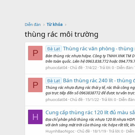
Diễn đàn
Từ khóa
thùng rác môi trường
Thùng rác văn phòng - thùng rá
Đà Lạt
P
Bán thùng rác nhựa hdpe. Công ty TNHH XNK TM DV P
trên toàn quốc. Liên hệ 0963.838.772 hoặc 094.77
phuocdat04
Chủ đề
7/4/22
Trả lời: 0
Diễn đàn:
Bán thùng rác 240 lít - thùng
Đà Lạt
P
Thùng rác nhựa đựng rác thái y tế, rác thải công n
gọi trực tiếp đến số 0963838772 để được tư vấn trự
phuocdat04
Chủ đề
15/1/22
Trả lời: 0
Diễn đàn
Cung cấp thùng rác 120 lít đủ màu 
H
Địa chỉ phân phối thùng rác nhựa 120 lít nhựa HDPE
với ánh sáng mặt trời của thùng rác hdpe rất tốt, khôn
HuynhBaoNgoc
Chủ đề
18/1/19
Trả lời: 0
Diễn