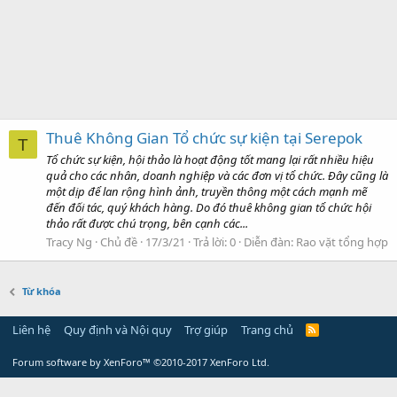
Thuê Không Gian Tổ chức sự kiện tại Serepok
T
Tổ chức sự kiện, hội thảo là hoạt động tốt mang lại rất nhiều hiệu
quả cho các nhân, doanh nghiệp và các đơn vị tổ chức. Đây cũng là
một dịp để lan rộng hình ảnh, truyền thông một cách mạnh mẽ
đến đối tác, quý khách hàng. Do đó thuê không gian tổ chức hội
thảo rất được chú trọng, bên cạnh các...
Tracy Ng
Chủ đề
17/3/21
Trả lời: 0
Diễn đàn:
Rao vặt tổng hợp
Từ khóa
Liên hệ
Quy định và Nội quy
Trợ giúp
Trang chủ
Forum software by XenForo™
©2010-2017 XenForo Ltd.