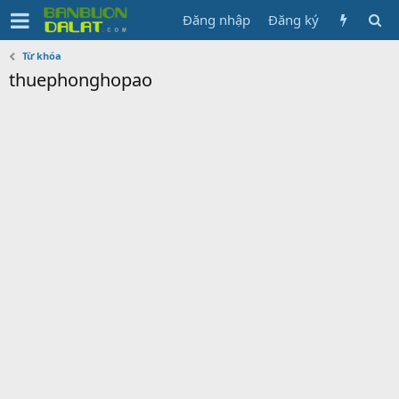
Đăng nhập
Đăng ký
Từ khóa
thuephonghopao