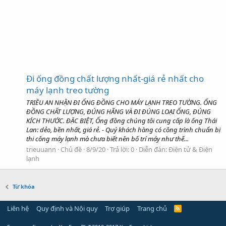
Đi ống đồng chất lượng nhất-giá rẻ nhất cho
máy lạnh treo tường
TRIỀU AN NHẬN ĐI ỐNG ĐỒNG CHO MÁY LẠNH TREO TƯỜNG. ỐNG
ĐỒNG CHẤT LƯỢNG, ĐÚNG HÃNG VÀ ĐI ĐÚNG LOẠI ỐNG, ĐÚNG
KÍCH THƯỚC. ĐẶC BIỆT, Ống đồng chúng tôi cung cấp là ống Thái
Lan: dẻo, bền nhất, giá rẻ. - Quý khách hàng có công trình chuẩn bị
thi công máy lạnh mà chưa biết nên bố trí máy như thế...
trieuuann
Chủ đề
8/9/20
Trả lời: 0
Diễn đàn:
Điện tử & Điện
lạnh
Từ khóa
Liên hệ
Quy định và Nội quy
Trợ giúp
Trang chủ