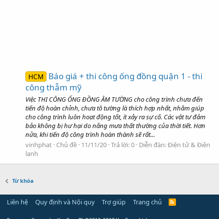
Báo giá + thi công ống đồng quận 1 - thi
HCM
công thẫm mỹ
Việc THI CÔNG ỐNG ĐỒNG ÂM TƯỜNG cho công trình chưa đến
tiến độ hoàn chỉnh, chưa tô tường là thích hợp nhất, nhằm giúp
cho công trình luôn hoạt động tốt, ít xảy ra sự cố. Các vật tư đảm
bảo không bị hư hại do nắng mưa thất thường của thời tiết. Hơn
nửa, khi tiến độ công trình hoàn thành sẽ rất...
vinhphat
Chủ đề
11/11/20
Trả lời: 0
Diễn đàn:
Điện tử & Điện
lạnh
Từ khóa
Liên hệ
Quy định và Nội quy
Trợ giúp
Trang chủ