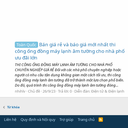
Bán giá rẻ và báo giá mới nhất thi
Toàn Quốc
công ống đồng máy lạnh âm tường cho nhà phố
ưu đãi lớn
THI CÔNG ỐNG ĐỒNG MÁY LẠNH ÂM TƯỜNG CHO NHÀ PHỐ
CHUYÊN NGHIỆP GIÁ RẺ Đối với các nhà phố chuyên nghiệp hoặc
người có nhu cầu tận dụng không gian một cách tối ưu, thi công
ống đồng máy lạnh âm tường đã trở thành một lựa chọn phổ biến.
Do đó, quá trình thi công ống đồng máy lạnh âm tường đóng...
nhihlv
Chủ đề
26/9/23
Trả lời: 0
Diễn đàn:
Điện tử & Điện lạnh
Từ khóa
Liên hệ
Quy định và Nội quy
Trợ giúp
Trang chủ