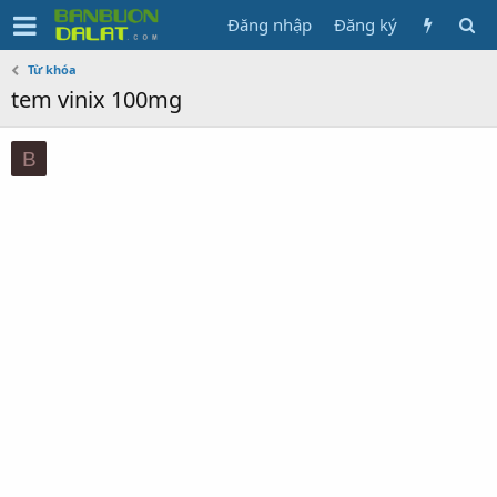
Đăng nhập
Đăng ký
Từ khóa
tem vinix 100mg
B