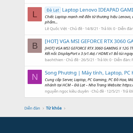
Laptop Lenovo IDEAPAD GAM
Đà Lạt
L
Chiếc Laptop mạnh mẽ đến từ thương hiệu Lenovo,
phẩm...
Lê Quốc Việt
Chủ đề
14/8/21
Trả lời: 0
Diễn đà
[HOT] VGA MSI GEFORCE RTX 3060 G
B
[HOT] VGA MSI GEFORCE RTX 3060 GAMING X 12G Thô
Kết nối: DisplayPort x 3 (v1.4a) / HDMI x1 Bỏ túi n
baohthien
Chủ đề
26/5/21
Trả lời: 0
Diễn đàn:
Song Phương | Máy tính, Laptop, PC
N
Cung cấp Server, Laptop, PC Gaming, PC Đồ Họa, Má
nhánh tại HCM – Đà Lạt – Nha Trang Website: https:
nguyễn ngọc kiều duyên
Chủ đề
12/5/21
Trả lời
Diễn đàn
Từ khóa