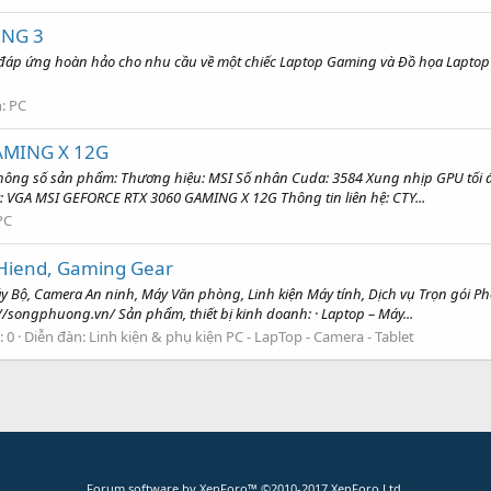
ING 3
 đáp ứng hoàn hảo cho nhu cầu về một chiếc Laptop Gaming và Đồ họa Lapt
n:
PC
AMING X 12G
ng số sản phẩm: Thương hiệu: MSI Số nhân Cuda: 3584 Xung nhịp GPU tối 
gay: VGA MSI GEFORCE RTX 3060 GAMING X 12G Thông tin liên hệ: CTY...
PC
 Hiend, Gaming Gear
y Bộ, Camera An ninh, Máy Văn phòng, Linh kiện Máy tính, Dịch vụ Trọn gói 
//songphuong.vn/ Sản phẩm, thiết bị kinh doanh: · Laptop – Máy...
: 0
Diễn đàn:
Linh kiện & phụ kiện PC - LapTop - Camera - Tablet
Forum software by XenForo™
©2010-2017 XenForo Ltd.