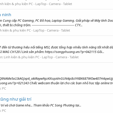
inh kiện & phụ kiện PC - LapTop - Camera - Tablet
n ninh
ng cấp PC Gaming, PC Đồ họa, Laptop Gaming. Giải pháp về Máy tính Doa
bị chống trộm. ------------------------------------------ CTY...
h kiện & phụ kiện PC - LapTop - Camera - Tablet
ến từ thương hiệu nổi tiếng MSI, được tổng hợp nhiều tính năng tốt nhất
 MAG CH120 I Link sản phẩm: https://songphuong.vn/?p=042115 Gối...
àn:
Linh kiện & phụ kiện PC - LapTop - Camera - Tablet
Q9NAMe5vLSkAGJxp6_oktRaywNyzKXsqaVnGUN4p8ctYKBK687WOw407H4qwUjjhb
g.vn/?p=021243 Chiếc webcam thuận lợi cho các bạn nhỏ học tập online tro
n:
PC
ng như giải trí
trí và chơi Game nhẹ... Tham khảo PC Song Phương tại...
n:
PC