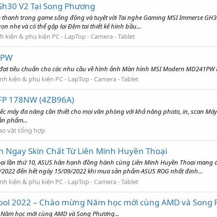
h30 V2 Tại Song Phương
 thanh trong game sống động và tuyệt vời Tai nghe Gaming MSI Immerse GH30 
 nhẹ và có thể gập lại Đệm tai thiết kế hình bầu...
h kiện & phụ kiện PC - LapTop - Camera - Tablet
1PW
, đạt tiêu chuẩn cho các nhu cầu về hình ảnh Màn hình MSI Modern MD241PW 
inh kiện & phụ kiện PC - LapTop - Camera - Tablet
MFP 178NW (4ZB96A)
c máy đa năng cần thiết cho mọi văn phòng với khả năng photo, in, scan Máy 
sản phẩm...
ao vặt tổng hợp
Ngay Skin Chất Từ Liên Minh Huyền Thoại
oại lần thứ 10, ASUS hân hạnh đồng hành cùng Liên Minh Huyền Thoại mang đ
/08/2022 đến hết ngày 15/09/2022 khi mua sản phẩm ASUS ROG nhất định...
inh kiện & phụ kiện PC - LapTop - Camera - Tablet
ool 2022 – Chào mừng Năm học mới cùng AMD và Song
 Năm học mới cùng AMD và Song Phương...