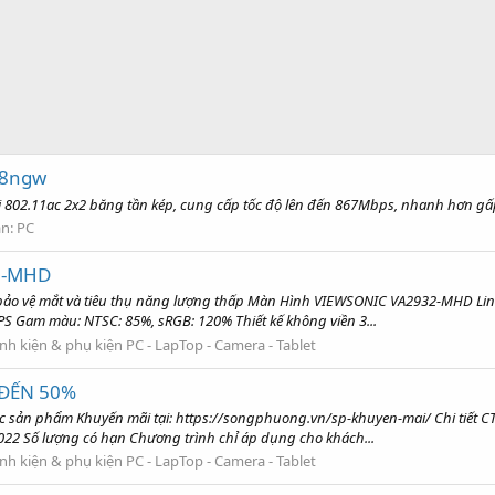
168ngw
 802.11ac 2x2 băng tần kép, cung cấp tốc độ lên đến 867Mbps, nhanh hơn gấp 3
àn:
PC
2-MHD
ảo vệ mắt và tiêu thụ năng lượng thấp Màn Hình VIEWSONIC VA2932-MHD Lin
PS Gam màu: NTSC: 85%, sRGB: 120% Thiết kế không viền 3...
inh kiện & phụ kiện PC - LapTop - Camera - Tablet
N ĐẾN 50%
c sản phẩm Khuyến mãi tại: https://songphuong.vn/sp-khuyen-mai/ Chi tiết 
2022 Số lượng có hạn Chương trình chỉ áp dụng cho khách...
inh kiện & phụ kiện PC - LapTop - Camera - Tablet