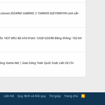
op Lenovo IDEAPAD GAMING 3 15ARH05 82EY00KYVN Link sản
đa: 1837 Mhz Bộ nhớ Vram: 12GB GDDR6 Băng thông: 192-bit
Phòng Game-Net | Giao hàng Toàn Quốc hoặc Liên hệ Chi
Liên hệ
Quy định và Nội quy
Trợ giúp
Trang chủ