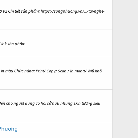
V2 Chi tiết sản phẩm: https://songphuong.vn/.../tai-nghe-
Link sản phẩm...
in màu Chức năng: Print/ Copy/ Scan / In mạng/ Wifi Khổ
ến cho người dùng cơ hội sở hữu những skin tướng siêu
 Phương