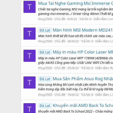
Mua Tai Nghe Gaming Msi Immerse G
T
Chiếc tai nghe Gaming MSI mang lại trải nghiệm âm
gaming-msi-immerse.../ Driver rộng 40mm Thiết kế gọn
thuy2505
Chủ đề
9/9/22
Trả lời: 0
Diễn đàn:
Lin
Màn hình MSI Modern MD24
Đà Lạt
T
Màn hình thiết kế đồ họa với độ chính xác màu cao
thuy2505
Chủ đề
26/8/22
Trả lời: 0
Diễn đàn:
L
Máy in màu HP Color Laser 
Đà Lạt
T
Máy in màu HP Color Laser MFP 178NW (4ZB96A) chiế
giấy: A4/A5 Cổng giao tiếp: USB/ LAN/ WIFI Chi tiết 
thuy2505
Chủ đề
25/8/22
Trả lời: 0
Diễn đàn:
R
Mua Sản Phẩm Asus Rog Nhận 
Đà Lạt
T
Hòa cùng không khí sinh nhật Liên Minh Huyền Th
hiếm trong dịp đặc biệt này. Cụ thể là từ ngày 08
thuy2505
Chủ đề
19/8/22
Trả lời: 0
Diễn đàn:
L
Khuyến mãi AMD Back To Sch
Đà Lạt
T
Khuyến mãi AMD Back To School 2022 – Chào mừng