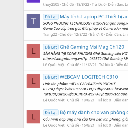
thuy2505
Chủ đề
18/8/22
Trả lời: 0
Diễn đàn:
L
Máy tính-Laptop-PC-Thiết bị a
Đà Lạt
T
SONG PHƯƠNG TECHNOLOGY http://songphuong.vn Cu
Game Cao cấp trọn gói. Giải pháp về Camera An ninh, thiết 
Trang22
Chủ đề
12/8/22
Trả lời: 0
Diễn đàn:
Lin
Ghế Gaming Msi Mag Ch120
Đà Lạt
L
SẴN HÀNG TẠI SONG PHƯƠNG Gh️ế Gaming siêu HOT đ
https://songphuong.vn/?p=063579 Ghế Gaming MSI
Lê Quốc Việt
Chủ đề
11/12/21
Trả lời: 0
Diễn đ
WEBCAM LOGITECH C310
Đà Lạt
L
Link sản phẩm: =AT1zLCAEcB4IZmR19DGa1E-
uS2NQ3hyoSkVlW7BK66BCLVQLDftIJ6iSvUiCbP4SX8
TaPtUgQQieQGwfaDGJJDaAWL9YA8']https://songphuon
Lê Quốc Việt
Chủ đề
18/8/21
Trả lời: 0
Diễn đà
Bộ máy dành cho văn phòng cũ
Đà Lạt
L
Cấu hình đáp ứng nhu cầu làm việc văn phòng, giải 
Lê Quốc Việt
Chủ đề
16/8/21
Trả lời: 0
Diễn đà