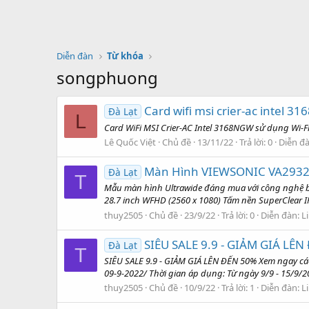
Diễn đàn
Từ khóa
songphuong
Card wifi msi crier-ac intel 3
Đà Lạt
L
Card WiFi MSI Crier-AC Intel 3168NGW sử dụng Wi-Fi
Lê Quốc Việt
Chủ đề
13/11/22
Trả lời: 0
Diễn đ
Màn Hình VIEWSONIC VA293
Đà Lạt
T
Mẫu màn hình Ultrawide đáng mua với công nghệ b
28.7 inch WFHD (2560 x 1080) Tấm nền SuperClear I
thuy2505
Chủ đề
23/9/22
Trả lời: 0
Diễn đàn:
L
SIÊU SALE 9.9 - GIẢM GIÁ LÊ
Đà Lạt
T
SIÊU SALE 9.9 - GIẢM GIÁ LÊN ĐẾN 50% Xem ngay cá
09-9-2022/ Thời gian áp dụng: Từ ngày 9/9 - 15/9/
thuy2505
Chủ đề
10/9/22
Trả lời: 1
Diễn đàn:
L