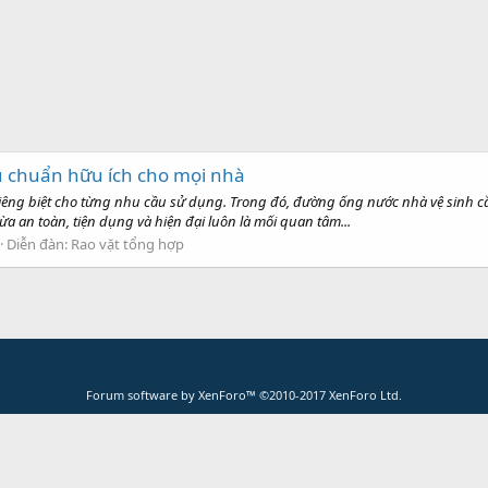
u chuẩn hữu ích cho mọi nhà
riêng biệt cho từng nhu cầu sử dụng. Trong đó, đường ống nước nhà vệ sinh cầ
vừa an toàn, tiện dụng và hiện đại luôn là mối quan tâm...
Diễn đàn:
Rao vặt tổng hợp
Forum software by XenForo™
©2010-2017 XenForo Ltd.