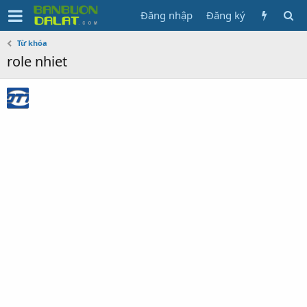
Đăng nhập
Đăng ký
Từ khóa
role nhiet