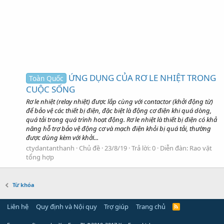
ỨNG DỤNG CỦA RƠ LE NHIỆT TRONG
Toàn Quốc
CUỘC SỐNG
Rơ le nhiệt (relay nhiệt) được lắp cùng với contactor (khởi động từ)
để bảo vệ các thiết bị điện, đặc biệt là động cơ điện khi quá dòng,
quá tải trong quá trình hoạt động. Rơ le nhiệt là thiết bị điện có khả
năng hỗ trợ bảo vệ động cơ và mạch điện khỏi bị quá tải, thường
được dùng kèm với khởi...
ctydantanthanh
Chủ đề
23/8/19
Trả lời: 0
Diễn đàn:
Rao vặt
tổng hợp
Từ khóa
Liên hệ
Quy định và Nội quy
Trợ giúp
Trang chủ