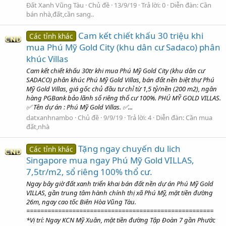
Đất Xanh Vũng Tàu
Chủ đề
13/9/19
Trả lời: 0
Diễn đàn:
Cần
bán nhà,đất,cần sang..
Cam kết chiết khấu 30 triệu khi
Các tỉnh khác
mua Phú Mỹ Gold City (khu dân cư Sadaco) phân
khúc Villas
Cam kết chiết khấu 30tr khi mua Phú Mỹ Gold City (khu dân cư
SADACO) phân khúc Phú Mỹ Gold Villas, bán đất nền biệt thự Phú
Mỹ Gold Villas, giá gốc chủ đầu tư chỉ từ 1,5 tỷ/nền (200 m2), ngân
hàng PGBank bảo lãnh sổ riêng thổ cư 100%. PHÚ MỸ GOLD VILLAS.
✅ Tên dự án : Phú Mỹ Gold Villas. ✅...
datxanhnambo
Chủ đề
9/9/19
Trả lời: 4
Diễn đàn:
Cần mua
đất,nhà
Tặng ngay chuyến du lich
Các tỉnh khác
Singapore mua ngay Phú Mỹ Gold VILLAS,
7,5tr/m2, sổ riêng 100% thổ cư.
Ngay bây giờ đất xanh triển khai bán đất nền dự án Phú Mỹ Gold
VILLAS, gần trung tâm hành chính thị xã Phú Mỹ, mặt tiền đường
26m, ngay cao tốc Biên Hòa Vũng Tàu.
=====================================================
*Vị trí: Ngay KCN Mỹ Xuân, mặt tiền đường Tập Đoàn 7 gần Phước