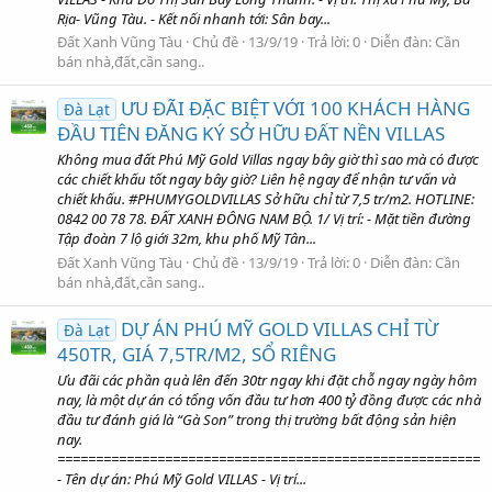
Rịa- Vũng Tàu. - Kết nối nhanh tới: Sân bay...
Đất Xanh Vũng Tàu
Chủ đề
13/9/19
Trả lời: 0
Diễn đàn:
Cần
bán nhà,đất,cần sang..
ƯU ĐÃI ĐẶC BIỆT VỚI 100 KHÁCH HÀNG
Đà Lạt
ĐẦU TIÊN ĐĂNG KÝ SỞ HỮU ĐẤT NỀN VILLAS
Không mua đất Phú Mỹ Gold Villas ngay bây giờ thì sao mà có được
các chiết khấu tốt ngay bây giờ? Liên hệ ngay để nhận tư vấn và
chiết khấu. #PHUMYGOLDVILLAS Sở hữu chỉ từ 7,5 tr/m2. HOTLINE:
0842 00 78 78. ĐẤT XANH ĐÔNG NAM BỘ. 1/ Vị trí: - Mặt tiền đường
Tập đoàn 7 lộ giới 32m, khu phố Mỹ Tân...
Đất Xanh Vũng Tàu
Chủ đề
13/9/19
Trả lời: 0
Diễn đàn:
Cần
bán nhà,đất,cần sang..
DỰ ÁN PHÚ MỸ GOLD VILLAS CHỈ TỪ
Đà Lạt
450TR, GIÁ 7,5TR/M2, SỔ RIÊNG
Ưu đãi các phần quà lên đến 30tr ngay khi đặt chỗ ngay ngày hôm
nay, là một dự án có tổng vốn đầu tư hơn 400 tỷ đồng được các nhà
đầu tư đánh giá là “Gà Son” trong thị trường bất động sản hiện
nay.
=======================================================
- Tên dự án: Phú Mỹ Gold VILLAS - Vị trí...