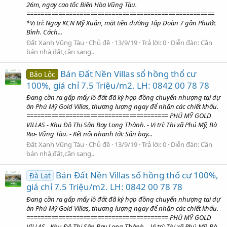
26m, ngay cao tốc Biên Hòa Vũng Tàu.
=====================================================
*Vị trí: Ngay KCN Mỹ Xuân, mặt tiền đường Tập Đoàn 7 gần Phước
Bình. Cách...
Đất Xanh Vũng Tàu
Chủ đề
13/9/19
Trả lời: 0
Diễn đàn:
Cần
bán nhà,đất,cần sang..
Bán Đất Nền Villas sổ hồng thổ cư
Bảo Lộc
100%, giá chỉ 7.5 Triệu/m2. LH: 0842 00 78 78
Đang cần ra gấp mấy lô đất đã ký hợp đồng chuyển nhượng tại dự
án Phú Mỹ Gold Villas, thương lượng ngay để nhận các chiết khấu.
======================================== PHÚ MỸ GOLD
VILLAS - Khu Đô Thị Sân Bay Long Thành. - Vị trí: Thị xã Phú Mỹ, Bà
Rịa- Vũng Tàu. - Kết nối nhanh tới: Sân bay...
Đất Xanh Vũng Tàu
Chủ đề
13/9/19
Trả lời: 0
Diễn đàn:
Cần
bán nhà,đất,cần sang..
Bán Đất Nền Villas sổ hồng thổ cư 100%,
Đà Lạt
giá chỉ 7.5 Triệu/m2. LH: 0842 00 78 78
Đang cần ra gấp mấy lô đất đã ký hợp đồng chuyển nhượng tại dự
án Phú Mỹ Gold Villas, thương lượng ngay để nhận các chiết khấu.
======================================== PHÚ MỸ GOLD
VILLAS - Khu Đô Thị Sân Bay Long Thành. - Vị trí: Thị xã Phú Mỹ, Bà