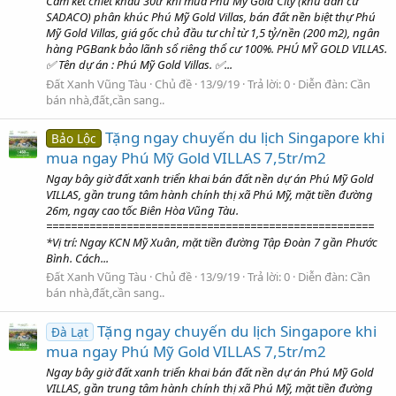
Cam kết chiết khấu 30tr khi mua Phú Mỹ Gold City (khu dân cư
SADACO) phân khúc Phú Mỹ Gold Villas, bán đất nền biệt thự Phú
Mỹ Gold Villas, giá gốc chủ đầu tư chỉ từ 1,5 tỷ/nền (200 m2), ngân
hàng PGBank bảo lãnh sổ riêng thổ cư 100%. PHÚ MỸ GOLD VILLAS.
✅ Tên dự án : Phú Mỹ Gold Villas. ✅...
Đất Xanh Vũng Tàu
Chủ đề
13/9/19
Trả lời: 0
Diễn đàn:
Cần
bán nhà,đất,cần sang..
Tặng ngay chuyến du lịch Singapore khi
Bảo Lộc
mua ngay Phú Mỹ Gold VILLAS 7,5tr/m2
Ngay bây giờ đất xanh triển khai bán đất nền dự án Phú Mỹ Gold
VILLAS, gần trung tâm hành chính thị xã Phú Mỹ, mặt tiền đường
26m, ngay cao tốc Biên Hòa Vũng Tàu.
=====================================================
*Vị trí: Ngay KCN Mỹ Xuân, mặt tiền đường Tập Đoàn 7 gần Phước
Bình. Cách...
Đất Xanh Vũng Tàu
Chủ đề
13/9/19
Trả lời: 0
Diễn đàn:
Cần
bán nhà,đất,cần sang..
Tặng ngay chuyến du lịch Singapore khi
Đà Lạt
mua ngay Phú Mỹ Gold VILLAS 7,5tr/m2
Ngay bây giờ đất xanh triển khai bán đất nền dự án Phú Mỹ Gold
VILLAS, gần trung tâm hành chính thị xã Phú Mỹ, mặt tiền đường