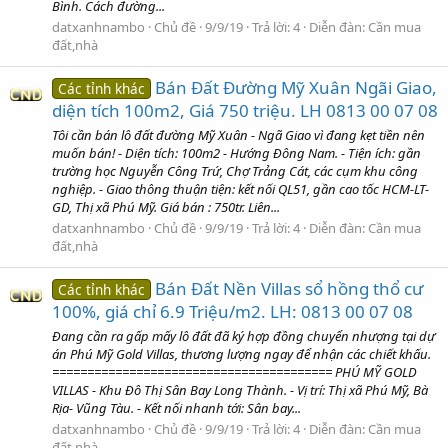
Bình. Cách đường...
datxanhnambo
Chủ đề
9/9/19
Trả lời: 4
Diễn đàn:
Cần mua
đất,nhà
Bán Đất Đường Mỹ Xuân Ngãi Giao,
Các tỉnh khác
diện tích 100m2, Giá 750 triệu. LH 0813 00 07 08
Tôi cần bán lô đất đường Mỹ Xuân - Ngã Giao vì đang kẹt tiền nên
muốn bán! - Diện tích: 100m2 - Hướng Đông Nam. - Tiện ích: gần
trường học Nguyễn Công Trứ, Chợ Trảng Cát, các cụm khu công
nghiệp. - Giao thông thuận tiện: kết nối QL51, gần cao tốc HCM-LT-
GD, Thị xã Phú Mỹ. Giá bán : 750tr. Liên...
datxanhnambo
Chủ đề
9/9/19
Trả lời: 4
Diễn đàn:
Cần mua
đất,nhà
Bán Đất Nền Villas sổ hồng thổ cư
Các tỉnh khác
100%, giá chỉ 6.9 Triệu/m2. LH: 0813 00 07 08
Đang cần ra gấp mấy lô đất đã ký hợp đồng chuyển nhượng tại dự
án Phú Mỹ Gold Villas, thương lượng ngay để nhận các chiết khấu.
======================================== PHÚ MỸ GOLD
VILLAS - Khu Đô Thị Sân Bay Long Thành. - Vị trí: Thị xã Phú Mỹ, Bà
Rịa- Vũng Tàu. - Kết nối nhanh tới: Sân bay...
datxanhnambo
Chủ đề
9/9/19
Trả lời: 4
Diễn đàn:
Cần mua
đất,nhà