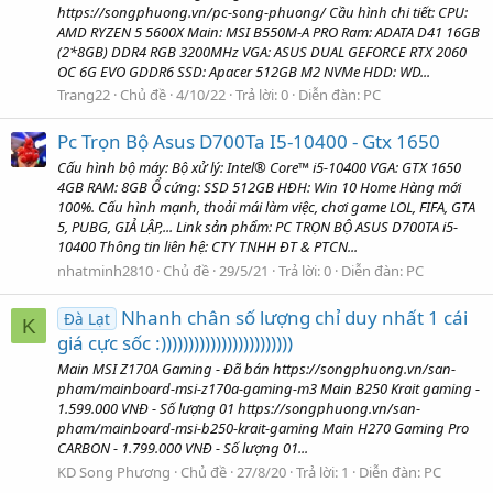
https://songphuong.vn/pc-song-phuong/ Cầu hình chi tiết: CPU:
AMD RYZEN 5 5600X Main: MSI B550M-A PRO Ram: ADATA D41 16GB
(2*8GB) DDR4 RGB 3200MHz VGA: ASUS DUAL GEFORCE RTX 2060
OC 6G EVO GDDR6 SSD: Apacer 512GB M2 NVMe HDD: WD...
Trang22
Chủ đề
4/10/22
Trả lời: 0
Diễn đàn:
PC
Pc Trọn Bộ Asus D700Ta I5-10400 - Gtx 1650
Cấu hình bộ máy: Bộ xử lý: Intel® Core™ i5-10400 VGA: GTX 1650
4GB RAM: 8GB Ổ cứng: SSD 512GB HĐH: Win 10 Home Hàng mới
100%. Cấu hình mạnh, thoải mái làm việc, chơi game LOL, FIFA, GTA
5, PUBG, GIẢ LẬP,... Link sản phẩm: PC TRỌN BỘ ASUS D700TA i5-
10400 Thông tin liên hệ: CTY TNHH ĐT & PTCN...
nhatminh2810
Chủ đề
29/5/21
Trả lời: 0
Diễn đàn:
PC
Nhanh chân số lượng chỉ duy nhất 1 cái
Đà Lạt
K
giá cực sốc :))))))))))))))))))))))))
Main MSI Z170A Gaming - Đã bán https://songphuong.vn/san-
pham/mainboard-msi-z170a-gaming-m3 Main B250 Krait gaming -
1.599.000 VNĐ - Số lượng 01 https://songphuong.vn/san-
pham/mainboard-msi-b250-krait-gaming Main H270 Gaming Pro
CARBON - 1.799.000 VNĐ - Số lượng 01...
KD Song Phương
Chủ đề
27/8/20
Trả lời: 1
Diễn đàn:
PC