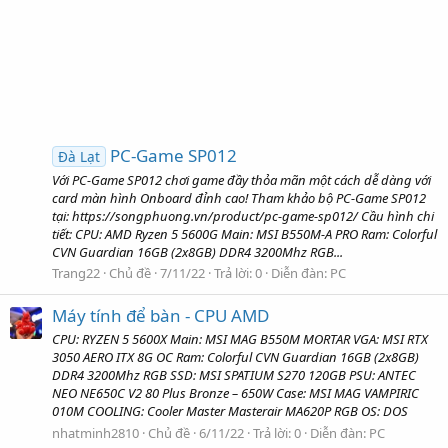
PC-Game SP012
Đà Lạt
Với PC-Game SP012 chơi game đầy thỏa mãn một cách dễ dàng với
card màn hình Onboard đỉnh cao! Tham khảo bộ PC-Game SP012
tại: https://songphuong.vn/product/pc-game-sp012/ Cầu hình chi
tiết: CPU: AMD Ryzen 5 5600G Main: MSI B550M-A PRO Ram: Colorful
CVN Guardian 16GB (2x8GB) DDR4 3200Mhz RGB...
Trang22
Chủ đề
7/11/22
Trả lời: 0
Diễn đàn:
PC
Máy tính để bàn - CPU AMD
CPU: RYZEN 5 5600X Main: MSI MAG B550M MORTAR VGA: MSI RTX
3050 AERO ITX 8G OC Ram: Colorful CVN Guardian 16GB (2x8GB)
DDR4 3200Mhz RGB SSD: MSI SPATIUM S270 120GB PSU: ANTEC
NEO NE650C V2 80 Plus Bronze – 650W Case: MSI MAG VAMPIRIC
010M COOLING: Cooler Master Masterair MA620P RGB OS: DOS
nhatminh2810
Chủ đề
6/11/22
Trả lời: 0
Diễn đàn:
PC