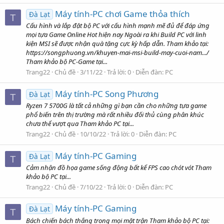
Máy tính-PC chơi Game thỏa thích
Đà Lạt
T
Cấu hình và lắp đặt bộ PC với cấu hình mạnh mẽ đủ để đáp ứng
mọi tựa Game Online Hot hiện nay Ngoài ra khi Build PC với linh
kiện MSI sẽ được nhận quà tặng cực kỳ hấp dẫn. Tham khảo tại:
https://songphuong.vn/khuyen-mai-msi-build-may-cuoi-nam.../
Tham khảo bộ PC-Game tại...
Trang22
Chủ đề
3/11/22
Trả lời: 0
Diễn đàn:
PC
Máy tính-PC Song Phương
Đà Lạt
T
Ryzen 7 5700G là tất cả những gì bạn cần cho những tựa game
phổ biến trên thị trường mà rất nhiều đối thủ cùng phân khúc
chưa thể vượt qua Tham khảo PC tại...
Trang22
Chủ đề
10/10/22
Trả lời: 0
Diễn đàn:
PC
Máy tính-PC Gaming
Đà Lạt
T
Cảm nhận đồ họa game sống động bất kể FPS cao chót vót Tham
khảo bộ PC tại...
Trang22
Chủ đề
7/10/22
Trả lời: 0
Diễn đàn:
PC
Máy tính-PC Gaming
Đà Lạt
T
Bách chiến bách thắng trong mọi mặt trận Tham khảo bộ PC tại: