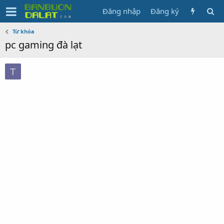
Đăng nhập
Đăng ký
Từ khóa
pc gaming đà lạt
T