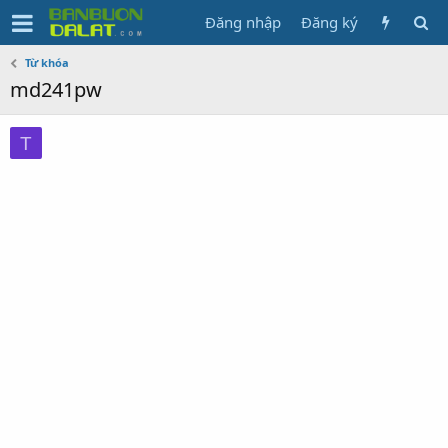
Đăng nhập
Đăng ký
Từ khóa
md241pw
T