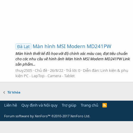
Màn hình MSI Modern MD241PW
Đà Lạt
Màn hình thiết kế đồ họa với độ chính xác màu cao, đạt tiêu chuẩn
cho các nhu cầu về hình ảnh Màn hình MSI Modern MD241PW Link
sản phẩm...
thuy2505
Chủ đề
26/8/22
Trả lời: 0
Diễn đàn:
Linh kiện & phụ
kiện PC - LapTop - Camera - Tablet
Từ khóa
Liên hệ
Quy định và Nội quy
Trợ giúp
Trang chủ
Forum software by XenForo™
©2010-2017 XenForo Ltd.