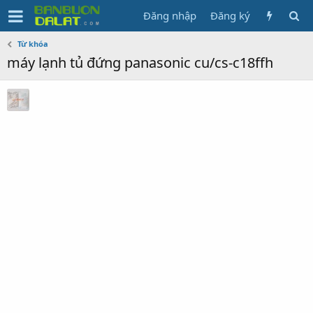
Đăng nhập
Đăng ký
Từ khóa
máy lạnh tủ đứng panasonic cu/cs-c18ffh