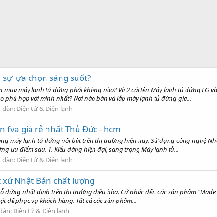
 sự lựa chọn sáng suốt?
uốn mua máy lạnh tủ đứng phải không nào? Và 2 cái tên Máy lạnh tủ đứng LG v
o phù hợp với mình nhất? Nơi nào bán và lắp máy lạnh tủ đứng giá...
n đàn:
Điện tử & Điện lạnh
n fva giá rẻ nhất Thủ Đức - hcm
ng máy lạnh tủ đứng nổi bật trên thị trường hiện nay. Sử dụng công nghệ Nh
g ưu điểm sau: 1. Kiểu dáng hiện đại, sang trọng Máy lạnh tủ...
n đàn:
Điện tử & Điện lạnh
 xứ Nhật Bản chất lượng
ỗ đứng nhất định trên thị trường điều hòa. Cứ nhắc đến các sản phẩm "Made in
gặt để phục vụ khách hàng. Tất cả các sản phẩm...
 đàn:
Điện tử & Điện lạnh