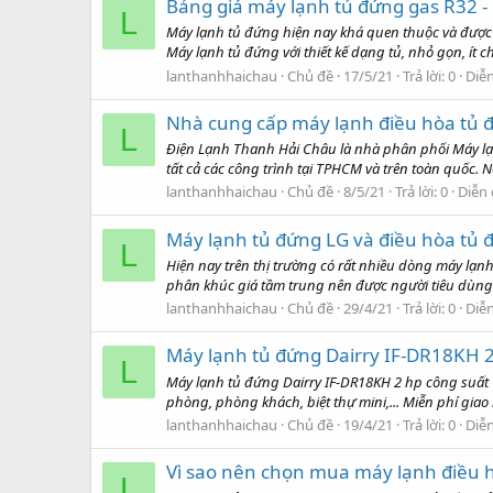
Bảng giá máy lạnh tủ đứng gas R32 -
L
Máy lạnh tủ đứng hiện nay khá quen thuộc và được 
Máy lạnh tủ đứng với thiết kế dạng tủ, nhỏ gọn, ít ch
lanthanhhaichau
Chủ đề
17/5/21
Trả lời: 0
Diễ
Nhà cung cấp máy lạnh điều hòa tủ đ
L
Điện Lạnh Thanh Hải Châu là nhà phân phối Máy lạ
tất cả các công trình tại TPHCM và trên toàn quốc. N
lanthanhhaichau
Chủ đề
8/5/21
Trả lời: 0
Diễn
Máy lạnh tủ đứng LG và điều hòa tủ đ
L
Hiện nay trên thị trường có rất nhiều dòng máy lạnh 
phân khúc giá tầm trung nên được người tiêu dùng
lanthanhhaichau
Chủ đề
29/4/21
Trả lời: 0
Diễ
Máy lạnh tủ đứng Dairry IF-DR18KH 2
L
Máy lạnh tủ đứng Dairry IF-DR18KH 2 hp công suất 1
phòng, phòng khách, biệt thự mini,... Miễn phí giao
lanthanhhaichau
Chủ đề
19/4/21
Trả lời: 0
Diễ
Vì sao nên chọn mua máy lạnh điều 
L