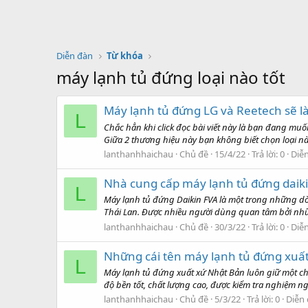
Diễn đàn
Từ khóa
máy lạnh tủ đứng loại nào tốt
Máy lạnh tủ đứng LG và Reetech sẽ là
L
Chắc hẳn khi click đọc bài viết này là bạn đang m
Giữa 2 thương hiệu này bạn không biết chọn loại nà
lanthanhhaichau
Chủ đề
15/4/22
Trả lời: 0
Diễ
Nhà cung cấp máy lạnh tủ đứng daiki
L
Máy lạnh tủ đứng Daikin FVA là một trong những dò
Thái Lan. Được nhiều người dùng quan tâm bởi nhữn
lanthanhhaichau
Chủ đề
30/3/22
Trả lời: 0
Diễ
Những cái tên máy lạnh tủ đứng xuất
L
Máy lạnh tủ đứng xuất xứ Nhật Bản luôn giữ một ch
độ bền tốt, chất lượng cao, được kiểm tra nghiệm n
lanthanhhaichau
Chủ đề
5/3/22
Trả lời: 0
Diễn