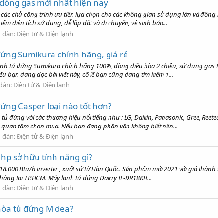
 dòng gas mới nhất hiện nay
các chủ công trình ưu tiên lựa chọn cho các không gian sử dụng lớn và đông
iếm diện tích sử dụng, dễ lắp đặt và di chuyển, vệ sinh bảo...
n đàn:
Điện tử & Điện lạnh
ứng Sumikura chính hãng, giá rẻ
nh tủ đứng Sumikura chính hãng 100%, dòng điều hòa 2 chiều, sử dụng gas R4
ếu bạn đang đọc bài viết này, cõ lẽ bạn cũng đang tìm kiếm 1...
 đàn:
Điện tử & Điện lạnh
ứng Casper loại nào tốt hơn?
tủ đứng với các thương hiệu nổi tiếng như : LG, Daikin, Panasonic, Gree, Reetec
 quan tâm chọn mua. Nếu bạn đang phân vân không biết nên...
n đàn:
Điện tử & Điện lạnh
hp sở hữu tính năng gì?
8.000 Btu/h inverter , xuất sứ từ Hàn Quốc. Sản phẩm mới 2021 với giá thành s
 hàng tại TP.HCM. Máy lạnh tủ đứng Dairry IF-DR18KH...
n đàn:
Điện tử & Điện lạnh
hòa tủ đứng Midea?