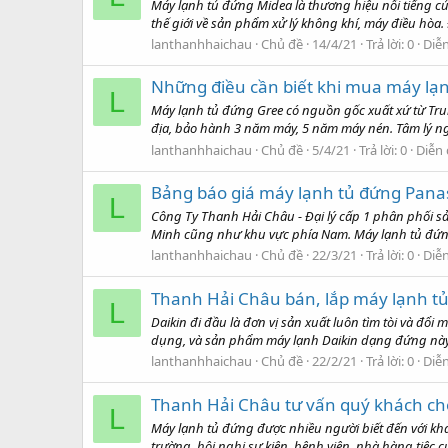
Máy lạnh tủ đứng Midea là thương hiệu nổi tiếng củ
thế giới về sản phẩm xử lý không khí, máy điều hòa
lanthanhhaichau
Chủ đề
14/4/21
Trả lời: 0
Diễ
Những điều cần biết khi mua máy lạn
L
Máy lạnh tủ đứng Gree có nguồn gốc xuất xứ từ Trun
địa, bảo hành 3 năm máy, 5 năm máy nén. Tâm lý ng
lanthanhhaichau
Chủ đề
5/4/21
Trả lời: 0
Diễn
Bảng báo giá máy lạnh tủ đứng Panas
L
Công Ty Thanh Hải Châu - Đại lý cấp 1 phân phối s
Minh cũng như khu vực phía Nam. Máy lạnh tủ đứng 
lanthanhhaichau
Chủ đề
22/3/21
Trả lời: 0
Diễ
Thanh Hải Châu bán, lắp máy lạnh tủ
L
Daikin đi đầu là đơn vị sản xuất luôn tìm tòi và 
dụng, và sản phẩm máy lạnh Daikin dạng đứng này c
lanthanhhaichau
Chủ đề
22/2/21
Trả lời: 0
Diễ
Thanh Hải Châu tư vấn quý khách c
L
Máy lạnh tủ đứng được nhiều người biết đến với khả
trường, hội nghị sự kiện, bệnh viện, nhà hàng tiệc