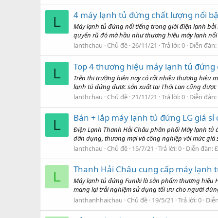
4 máy lạnh tủ đứng chất lượng nổi bậ
L
Máy lạnh tủ đứng nổi tiếng trong giới điện lạnh bở
quyến rũ đó mà hầu như thương hiệu máy lạnh nổi 
lanthchau
Chủ đề
26/11/21
Trả lời: 0
Diễn đàn:
Top 4 thương hiệu máy lạnh tủ đứng đ
L
Trên thị trường hiện nay có rất nhiều thương hiệu
lạnh tủ đứng được sản xuất tại Thái Lan cũng được q
lanthchau
Chủ đề
21/11/21
Trả lời: 0
Diễn đàn:
Bán + lắp máy lạnh tủ đứng LG giá sỉ
L
Điện Lạnh Thanh Hải Châu phân phối Máy lạnh tủ đứn
dân dụng, thương mại và công nghiệp với mức giá sỉ
lanthchau
Chủ đề
15/7/21
Trả lời: 0
Diễn đàn:
Đ
Thanh Hải Châu cung cấp máy lạnh tủ
L
Máy lạnh tủ đứng Funiki là sản phẩm thương hiệ
mang lại trải nghiệm sử dụng tối ưu cho người dùng.
lanthanhhaichau
Chủ đề
19/5/21
Trả lời: 0
Diễ