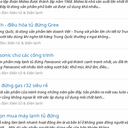
a tập đoàn Midea được thành lập năm 1968. Midea là nhà sản xuất lớn nhất thế 
. Đây là dòng sản phẩm phổ biến và được sử dụng khá nhiều...
n đàn:
Điện tử & Điện lạnh
h - điều hòa tủ đứng Gree
g Quốc, là dòng sản phẩm liên doanh Việt – Trung với phần lớn chi tiết từ T
ười tiêu dùng khi nghe tới hàng Trung Quốc thường e ngại không...
 đàn:
Điện tử & Điện lạnh
onic cho các công trình
ản phẩm máy lạnh tủ đứng Panasonic với giá thành cạnh tranh nhất, ưu đãi the
Panasonic với nhiều tính năng vượt bậc: Khử mùi, khử ẩm, điều...
n đàn:
Điện tử & Điện lạnh
 đứng gas r32 siêu rẻ
đổi mới sản phẩm của mình trong những năm gần đây. Sản phẩm ra mắt sau luôn 
ũng không ngoại lệ. Với việc áp dụng sử dụng môi chất lạnh...
n đàn:
Điện tử & Điện lạnh
họn mua máy lạnh tủ đứng
 năng làm lạnh nhanh hoạt động êm ái và bền bỉ ở không gian đông người và c
 cưới,… Mặc dù vậy, nhiều người tiêu dùng vẫn còn băn khoăn không...