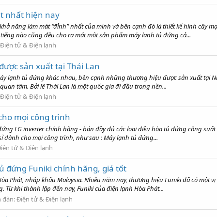
t nhất hiện nay
i khả năng làm mát “đỉnh” nhất của mình và bên cạnh đó là thiết kế hình cây 
tiếng nào cũng đều cho ra mắt một sản phẩm máy lạnh tủ đứng cả...
Điện tử & Điện lạnh
ược sản xuất tại Thái Lan
 máy lạnh tủ đứng khác nhau, bên cạnh những thương hiệu được sản xuất tại Nh
uan tâm. Bởi lẽ Thái Lan là một quốc gia đi đầu trong nền...
Điện tử & Điện lạnh
 cho mọi công trình
g LG inverter chính hãng - bán đầy đủ các loại điều hòa tủ đứng công suất từ 
 dành cho mọi công trình, như sau : Máy lạnh tủ đứng...
iện tử & Điện lạnh
 đứng Funiki chính hãng, giá tốt
u Hòa Phát, nhập khẩu Malaysia. Nhiều năm nay, thương hiệu Funiki đã có một v
 Từ khi thành lập đến nay, Funiki của điện lạnh Hòa Phát...
n đàn:
Điện tử & Điện lạnh