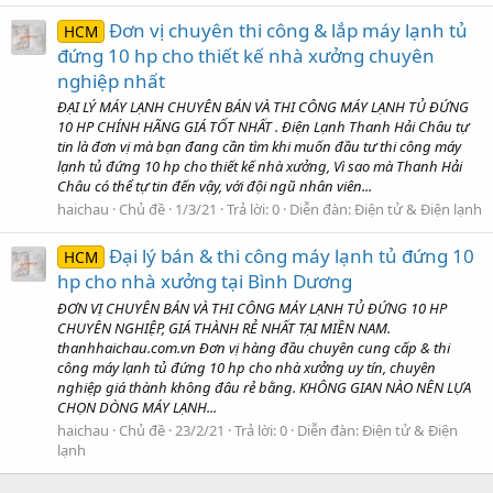
Đơn vị chuyên thi công & lắp máy lạnh tủ
HCM
đứng 10 hp cho thiết kế nhà xưởng chuyên
nghiệp nhất
ĐẠI LÝ MÁY LẠNH CHUYÊN BÁN VÀ THI CÔNG MÁY LẠNH TỦ ĐỨNG
10 HP CHÍNH HÃNG GIÁ TỐT NHẤT . Điện Lạnh Thanh Hải Châu tự
tin là đơn vị mà bạn đang cần tìm khi muốn đầu tư thi công máy
lạnh tủ đứng 10 hp cho thiết kế nhà xưởng, Vì sao mà Thanh Hải
Châu có thể tự tin đến vậy, với đội ngũ nhân viên...
haichau
Chủ đề
1/3/21
Trả lời: 0
Diễn đàn:
Điện tử & Điện lạnh
Đại lý bán & thi công máy lạnh tủ đứng 10
HCM
hp cho nhà xưởng tại Bình Dương
ĐƠN VỊ CHUYÊN BÁN VÀ THI CÔNG MÁY LẠNH TỦ ĐỨNG 10 HP
CHUYÊN NGHIỆP, GIÁ THÀNH RẺ NHẤT TẠI MIỀN NAM.
thanhhaichau.com.vn Đơn vị hàng đầu chuyên cung cấp & thi
công máy lạnh tủ đứng 10 hp cho nhà xưởng uy tín, chuyên
nghiệp giá thành không đâu rẻ bằng. KHÔNG GIAN NÀO NÊN LỰA
CHỌN DÒNG MÁY LẠNH...
haichau
Chủ đề
23/2/21
Trả lời: 0
Diễn đàn:
Điện tử & Điện
lạnh