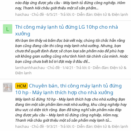
nào đáp ứng được yêu cầu - Máy lạnh tủ đứng công nghiệp. Hôm
nay, Thanh Hải châu giới thiệu một số sản phẩm...
haichau
Chủ đề
6/5/21
Trả lời: 0
Diễn đàn:
Điện tử & Điện lạnh
Thi công máy lạnh tủ đứng LG 10hp cho nhà
L
xưởng
Khi bạn tìm thấy và bấm đọc bài viết này, chúng tôi chắc hẳn rằng
bạn cũng đang cần thi công máy lạnh nhà xưởng. Nhưng, bạn
chưa thể quyết định được sẽ chọn loại sản phẩm nào để phù hợp
với không gian xưởng cũng như tình hình tài chính của mình. Hoặc
bạn cũng chưa biết bố trí đặt máy ở đâu để...
lanthanhhaichau
Chủ đề
1/4/21
Trả lời: 0
Diễn đàn:
Điện tử &
Điện lạnh
Chuyên bán, thi công máy lạnh tủ đứng
HCM
10 hp - Máy lạnh thích hợp cho nhà xưởng
Máy lạnh tủ đứng 10 hp - Máy lạnh thích hợp cho nhà xưởng Bạn
đang tìm một sản phẩm làm mát nhà xưởng, khu công nghiệp hay
khu vực có diện tích rộng. Bạn đã từng nghĩ sản phẩm nào đáp
ứng được yêu cầu – Máy lạnh tủ đứng công nghiệp. Hôm nay,
Thanh Hải châu giới thiệu một số sản phẩm máy lạnh tủ...
haichau
Chủ đề
9/3/21
Trả lời: 0
Diễn đàn:
Điện tử & Điện lạnh