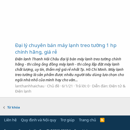
Đại lý chuyên bán máy lạnh treo tường 1 hp
chính hãng, giá rẻ
Điện lạnh Thanh Hải Châu đại lý bán máy lạnh treo tường chính
hãng - thi công ống đồng máy lạnh - thi công lắp đặt máy lạnh
chất lượng, uy tín, thẩm mỹ giá rẻ nhất Tp. Hồ Chí Minh. Máy lạnh
treo tường là sản phẩm được nhiều người tiêu dùng lựa chọn cho
ngôi nhà nhỏ của mình hay cho văn...
lanthanhhaichau
Chủ đề
6/1/21
Trả lời: 0
Diễn đàn:
Điện tử &
Điện lạnh
Từ khóa
Liên hệ
Quy định và Nội quy
Trợ giúp
Trang chủ