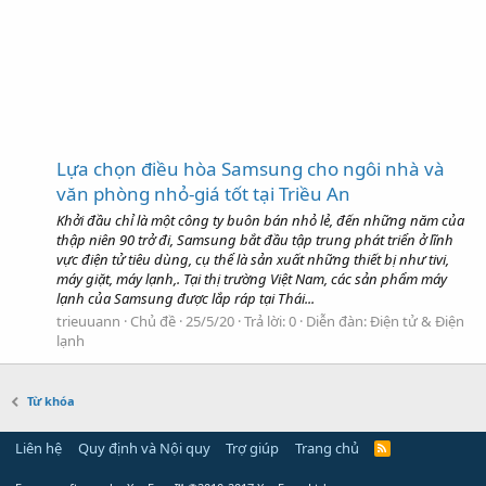
Lựa chọn điều hòa Samsung cho ngôi nhà và
văn phòng nhỏ-giá tốt tại Triều An
Khởi đầu chỉ là một công ty buôn bán nhỏ lẻ, đến những năm của
thập niên 90 trở đi, Samsung bắt đầu tập trung phát triển ở lĩnh
vực điện tử tiêu dùng, cụ thể là sản xuất những thiết bị như tivi,
máy giặt, máy lạnh,. Tại thị trường Việt Nam, các sản phẩm máy
lạnh của Samsung được lắp ráp tại Thái...
trieuuann
Chủ đề
25/5/20
Trả lời: 0
Diễn đàn:
Điện tử & Điện
lạnh
Từ khóa
Liên hệ
Quy định và Nội quy
Trợ giúp
Trang chủ