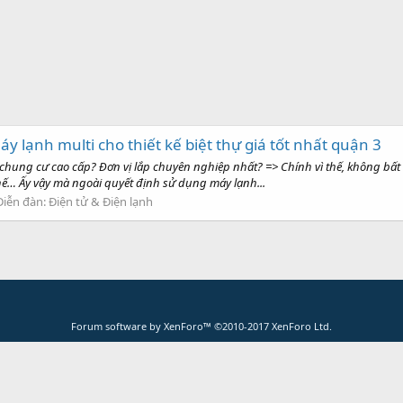
y lạnh multi cho thiết kế biệt thự giá tốt nhất quận 3
 chung cư cao cấp? Đơn vị lắp chuyên nghiệp nhất? => Chính vì thế, không bất n
hế… Ấy vậy mà ngoài quyết định sử dụng máy lạnh...
Diễn đàn:
Điện tử & Điện lạnh
Forum software by XenForo™
©2010-2017 XenForo Ltd.