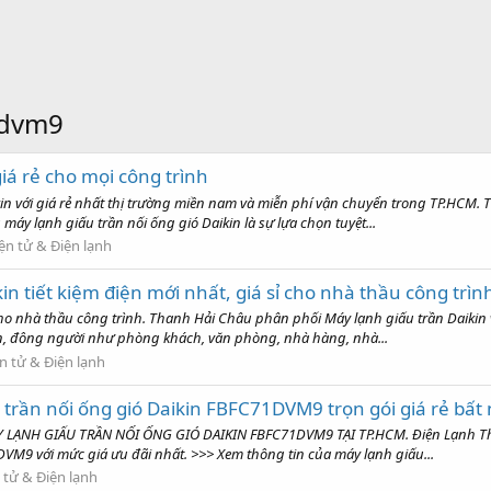
1dvm9
iá rẻ cho mọi công trình
n với giá rẻ nhất thị trường miền nam và miễn phí vận chuyển trong TP.HCM. 
y lạnh giấu trần nối ống gió Daikin là sự lựa chọn tuyệt...
ện tử & Điện lạnh
in tiết kiệm điện mới nhất, giá sỉ cho nhà thầu công trìn
 cho nhà thầu công trình. Thanh Hải Châu phân phối Máy lạnh giấu trần Daikin 
ớn, đông người như phòng khách, văn phòng, nhà hàng, nhà...
n tử & Điện lạnh
 trần nối ống gió Daikin FBFC71DVM9 trọn gói giá rẻ bất
ẠNH GIẤU TRẦN NỐI ỐNG GIÓ DAIKIN FBFC71DVM9 TẠI TP.HCM. Điện Lạnh Than
VM9 với mức giá ưu đãi nhất. >>> Xem thông tin của máy lạnh giấu...
 tử & Điện lạnh