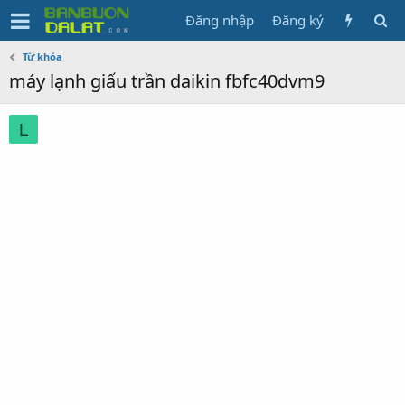
Đăng nhập
Đăng ký
Từ khóa
máy lạnh giấu trần daikin fbfc40dvm9
L