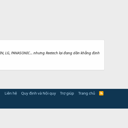
IN, LG, PANASONIC... nhưng Reetech lại đang dần khẳng định
Liên hệ
Quy định và Nội quy
Trợ giúp
Trang chủ