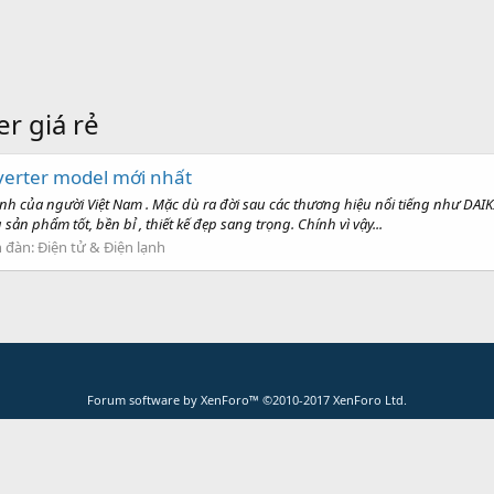
r giá rẻ
nverter model mới nhất
 của người Việt Nam . Mặc dù ra đời sau các thương hiệu nổi tiếng như DAIK
ản phẩm tốt, bền bỉ , thiết kế đẹp sang trọng. Chính vì vậy...
n đàn:
Điện tử & Điện lạnh
Forum software by XenForo™
©2010-2017 XenForo Ltd.