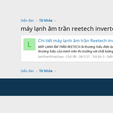
Diễn đàn
Từ khóa
máy lạnh âm trần reetech inverte
Chi tiết máy lạnh âm trần Reetech i
L
MÁY LẠNH ÂM TRẦN REETECH là thương hiệu điện lạnh
thương hiệu của mình trên thị trường với chất lượng s
lanthanhhaichau
Chủ đề
26/1/21
Trả lời: 0
Diễ
Diễn đàn
Từ khóa