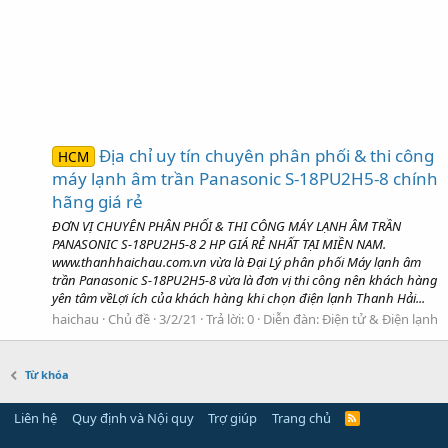
Địa chỉ uy tín chuyên phân phối & thi công
HCM
máy lạnh âm trần Panasonic S-18PU2H5-8 chính
hãng giá rẻ
ĐƠN VỊ CHUYÊN PHÂN PHỐI & THI CÔNG MÁY LẠNH ÂM TRẦN
PANASONIC S-18PU2H5-8 2 HP GIÁ RẺ NHẤT TẠI MIỀN NAM.
www.thanhhaichau.com.vn vừa là Đại Lý phân phối Máy lạnh âm
trần Panasonic S-18PU2H5-8 vừa là đơn vị thi công nên khách hàng
yên tâm vềLợi ích của khách hàng khi chọn điện lạnh Thanh Hải...
haichau
Chủ đề
3/2/21
Trả lời: 0
Diễn đàn:
Điện tử & Điện lạnh
Từ khóa
Liên hệ
Quy định và Nội quy
Trợ giúp
Trang chủ