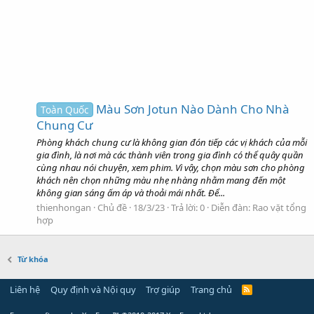
Màu Sơn Jotun Nào Dành Cho Nhà
Toàn Quốc
Chung Cư
Phòng khách chung cư là không gian đón tiếp các vị khách của mỗi
gia đình, là nơi mà các thành viên trong gia đình có thể quây quần
cùng nhau nói chuyện, xem phim. Vì vậy, chọn màu sơn cho phòng
khách nên chọn những màu nhẹ nhàng nhằm mang đến một
không gian sáng ấm áp và thoải mái nhất. Để...
thienhongan
Chủ đề
18/3/23
Trả lời: 0
Diễn đàn:
Rao vặt tổng
hợp
Từ khóa
Liên hệ
Quy định và Nội quy
Trợ giúp
Trang chủ