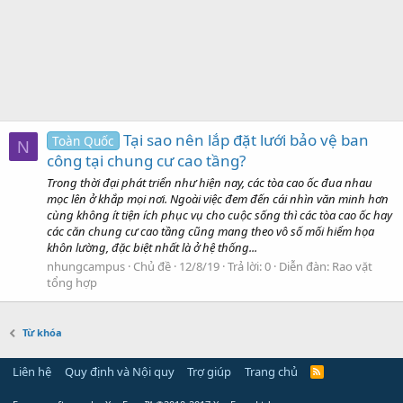
Tại sao nên lắp đặt lưới bảo vệ ban
Toàn Quốc
N
công tại chung cư cao tầng?
Trong thời đại phát triển như hiện nay, các tòa cao ốc đua nhau
mọc lên ở khắp mọi nơi. Ngoài việc đem đến cái nhìn văn minh hơn
cùng không ít tiện ích phục vụ cho cuộc sống thì các tòa cao ốc hay
các căn chung cư cao tầng cũng mang theo vô số mối hiểm họa
khôn lường, đặc biệt nhất là ở hệ thống...
nhungcampus
Chủ đề
12/8/19
Trả lời: 0
Diễn đàn:
Rao vặt
tổng hợp
Từ khóa
Liên hệ
Quy định và Nội quy
Trợ giúp
Trang chủ