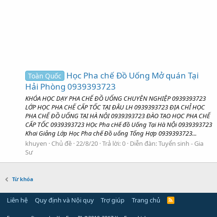
Học Pha chế Đồ Uống Mở quán Tại
Toàn Quốc
Hải Phòng 0939393723
KHÓA HỌC DẠY PHA CHẾ ĐỒ UỐNG CHUYÊN NGHIỆP 0939393723
LỚP HỌC PHA CHẾ CẤP TỐC TẠI ĐÂU LH 0939393723 ĐỊA CHỈ HỌC
PHA CHẾ ĐỒ UỐNG TẠI HÀ NỘI 0939393723 ĐÀO TẠO HỌC PHA CHẾ
CẤP TỐC 0939393723 HỌc Pha cHế đồ Uống Tại Hà NỘi 0939393723
Khai Giảng Lớp Học Pha chế Đồ uống Tổng Hợp 0939393723...
khuyen
Chủ đề
22/8/20
Trả lời: 0
Diễn đàn:
Tuyển sinh - Gia
Sư
Từ khóa
Liên hệ
Quy định và Nội quy
Trợ giúp
Trang chủ