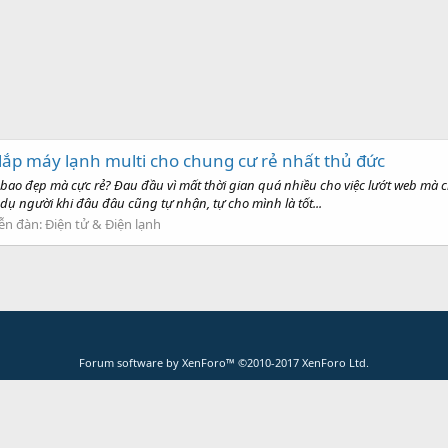
 lắp máy lạnh multi cho chung cư rẻ nhất thủ đức
 bao đẹp mà cực rẻ? Đau đầu vì mất thời gian quá nhiều cho việc lướt web mà c
 dụ người khi đâu đâu cũng tự nhận, tự cho mình là tốt...
ễn đàn:
Điện tử & Điện lạnh
Forum software by XenForo™
©2010-2017 XenForo Ltd.