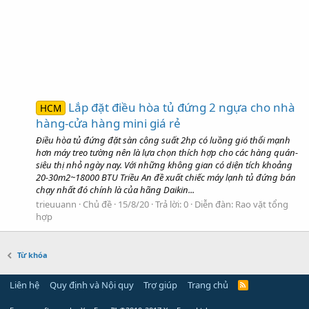
Lắp đặt điều hòa tủ đứng 2 ngựa cho nhà
HCM
hàng-cửa hàng mini giá rẻ
Điều hòa tủ đứng đặt sàn công suất 2hp có luồng gió thổi mạnh
hơn máy treo tường nên là lựa chọn thích hợp cho các hàng quán-
siêu thị nhỏ ngày nay. Với những không gian có diện tích khoảng
20-30m2~18000 BTU Triều An đề xuất chiếc máy lạnh tủ đứng bán
chạy nhất đó chính là của hãng Daikin...
trieuuann
Chủ đề
15/8/20
Trả lời: 0
Diễn đàn:
Rao vặt tổng
hợp
Từ khóa
Liên hệ
Quy định và Nội quy
Trợ giúp
Trang chủ