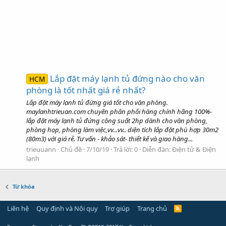
Lắp đặt máy lạnh tủ đứng nào cho văn
HCM
phòng là tốt nhất giá rẻ nhất?
Lắp đặt máy lạnh tủ đứng giá tốt cho văn phòng.
maylanhtrieuan.com chuyên phân phối hàng chính hãng 100%-
lắp đặt máy lạnh tủ đứng công suất 2hp dành cho văn phòng,
phòng họp, phòng làm việc,vv...vv.. diện tích lắp đặt phù hợp 30m2
(80m3) với giá rẻ. Tư vấn - khảo sát- thiết kế và giao hàng...
trieuuann
Chủ đề
7/10/19
Trả lời: 0
Diễn đàn:
Điện tử & Điện
lạnh
Từ khóa
Liên hệ
Quy định và Nội quy
Trợ giúp
Trang chủ