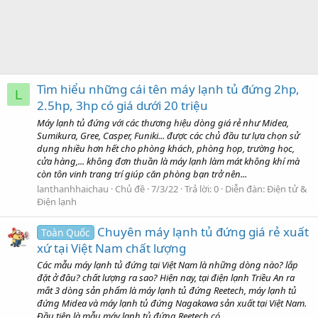
Tìm hiểu những cái tên máy lạnh tủ đứng 2hp,
L
2.5hp, 3hp có giá dưới 20 triệu
Máy lạnh tủ đứng với các thương hiệu dòng giá rẻ như Midea,
Sumikura, Gree, Casper, Funiki... được các chủ đầu tư lựa chọn sử
dụng nhiều hơn hết cho phòng khách, phòng họp, trường học,
cửa hàng,... không đơn thuần là máy lạnh làm mát không khí mà
còn tôn vinh trang trí giúp căn phòng bạn trở nên...
lanthanhhaichau
Chủ đề
7/3/22
Trả lời: 0
Diễn đàn:
Điện tử &
Điện lạnh
Chuyên máy lạnh tủ đứng giá rẻ xuất
Toàn Quốc
xứ tại Việt Nam chất lượng
Các mẫu máy lạnh tủ đứng tại Việt Nam là những dòng nào? lắp
đặt ở đâu? chất lượng ra sao? Hiện nay, tại điện lạnh Triều An ra
mắt 3 dòng sản phẩm là máy lạnh tủ đứng Reetech, máy lạnh tủ
đứng Midea và máy lạnh tủ đứng Nagakawa sản xuất tại Việt Nam.
Đầu tiên là mẫu máy lạnh tủ đứng Reetech có...