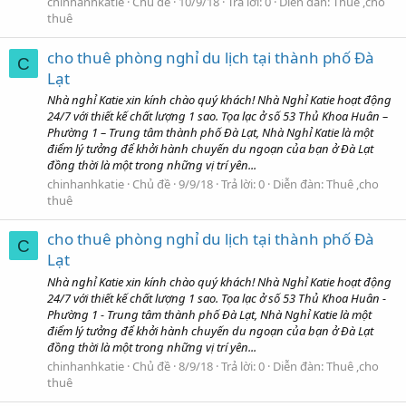
chinhanhkatie
Chủ đề
10/9/18
Trả lời: 0
Diễn đàn:
Thuê ,cho
thuê
cho thuê phòng nghỉ du lịch tại thành phố Đà
C
Lạt
Nhà nghỉ Katie xin kính chào quý khách! Nhà Nghỉ Katie hoạt động
24/7 với thiết kế chất lượng 1 sao. Tọa lạc ở số 53 Thủ Khoa Huân –
Phường 1 – Trung tâm thành phố Đà Lạt, Nhà Nghỉ Katie là một
điểm lý tưởng để khởi hành chuyến du ngoạn của bạn ở Đà Lạt
đồng thời là một trong những vị trí yên...
chinhanhkatie
Chủ đề
9/9/18
Trả lời: 0
Diễn đàn:
Thuê ,cho
thuê
cho thuê phòng nghỉ du lịch tại thành phố Đà
C
Lạt
Nhà nghỉ Katie xin kính chào quý khách! Nhà Nghỉ Katie hoạt động
24/7 với thiết kế chất lượng 1 sao. Tọa lạc ở số 53 Thủ Khoa Huân -
Phường 1 - Trung tâm thành phố Đà Lạt, Nhà Nghỉ Katie là một
điểm lý tưởng để khởi hành chuyến du ngoạn của bạn ở Đà Lạt
đồng thời là một trong những vị trí yên...
chinhanhkatie
Chủ đề
8/9/18
Trả lời: 0
Diễn đàn:
Thuê ,cho
thuê