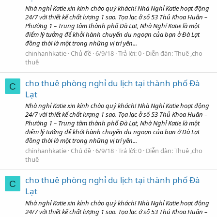
Nhà nghỉ Katie xin kính chào quý khách! Nhà Nghỉ Katie hoạt động
24/7 với thiết kế chất lượng 1 sao. Tọa lạc ở số 53 Thủ Khoa Huân –
Phường 1 – Trung tâm thành phố Đà Lạt, Nhà Nghỉ Katie là một
điểm lý tưởng để khởi hành chuyến du ngoạn của bạn ở Đà Lạt
đồng thời là một trong những vị trí yên...
chinhanhkatie
Chủ đề
6/9/18
Trả lời: 0
Diễn đàn:
Thuê ,cho
thuê
cho thuê phòng nghỉ du lịch tại thành phố Đà
C
Lạt
Nhà nghỉ Katie xin kính chào quý khách! Nhà Nghỉ Katie hoạt động
24/7 với thiết kế chất lượng 1 sao. Tọa lạc ở số 53 Thủ Khoa Huân –
Phường 1 – Trung tâm thành phố Đà Lạt, Nhà Nghỉ Katie là một
điểm lý tưởng để khởi hành chuyến du ngoạn của bạn ở Đà Lạt
đồng thời là một trong những vị trí yên...
chinhanhkatie
Chủ đề
6/9/18
Trả lời: 0
Diễn đàn:
Thuê ,cho
thuê
cho thuê phòng nghỉ du lịch tại thành phố Đà
C
Lạt
Nhà nghỉ Katie xin kính chào quý khách! Nhà Nghỉ Katie hoạt động
24/7 với thiết kế chất lượng 1 sao. Tọa lạc ở số 53 Thủ Khoa Huân –