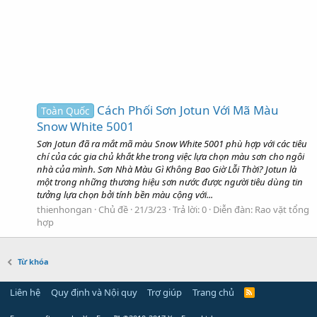
Cách Phối Sơn Jotun Với Mã Màu
Toàn Quốc
Snow White 5001
Sơn Jotun đã ra mắt mã màu Snow White 5001 phù hợp với các tiêu
chí của các gia chủ khắt khe trong việc lựa chọn màu sơn cho ngôi
nhà của mình. Sơn Nhà Màu Gì Không Bao Giờ Lỗi Thời? Jotun là
một trong những thương hiệu sơn nước được người tiêu dùng tin
tưởng lựa chọn bởi tính bền màu cộng với...
thienhongan
Chủ đề
21/3/23
Trả lời: 0
Diễn đàn:
Rao vặt tổng
hợp
Từ khóa
Liên hệ
Quy định và Nội quy
Trợ giúp
Trang chủ