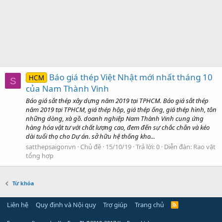
Báo giá thép Việt Nhật mới nhất tháng 10
HCM
S
của Nam Thành Vinh
Báo giá sắt thép xây dựng năm 2019 tại TPHCM. Báo giá sắt thép
năm 2019 tại TPHCM, giá thép hộp, giá thép ống, giá thép hình, tôn
những dòng, xà gồ. doanh nghiệp Nam Thành Vinh cung ứng
hàng hóa vật tư với chất lượng cao, đem đến sự chắc chắn và kéo
dài tuổi thọ cho Dự án. sở hữu hệ thống kho...
satthepsaigonvn
Chủ đề
15/10/19
Trả lời: 0
Diễn đàn:
Rao vặt
tổng hợp
Từ khóa
Liên hệ
Quy định và Nội quy
Trợ giúp
Trang chủ