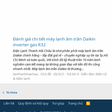
Đánh giá chi tiết máy lạnh âm trần Daikin
inverter gas R32
Điện Lạnh Thanh Hải Châu là nhà phân phối máy lạnh âm trần
Daikin chính hãng – lắp đặt giá rẻ – chuyên nghiệp uy tín tại Tp.Hồ
Chí Minh và toàn quốc. Với trình độ kỹ thuật trên 10 năm kinh
nghiệm cam kết mang lại không gian đẹp với tiến độ thi công
nhanh nhất. Máy lạnh âm trần Daikin là thương...
lanthanhhaichau
Chủ đề
20/3/21
Trả lời: 0
Diễn đàn:
Điện tử
& Điện lạnh
Từ khóa
Liên hệ
Quy định và Nội quy
Trợ giúp
Trang chủ