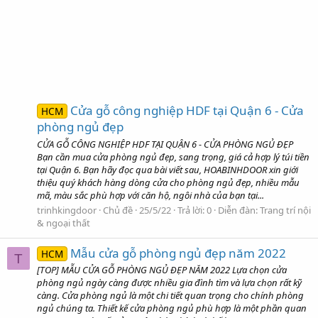
Cửa gỗ công nghiệp HDF tại Quận 6 - Cửa
HCM
phòng ngủ đẹp
CỬA GỖ CÔNG NGHIỆP HDF TẠI QUẬN 6 - CỬA PHÒNG NGỦ ĐẸP
Bạn cần mua cửa phòng ngủ đẹp, sang trọng, giá cả hợp lý túi tiền
tại Quận 6. Bạn hãy đọc qua bài viết sau, HOABINHDOOR xin giới
thiệu quý khách hàng dòng cửa cho phòng ngủ đẹp, nhiều mẫu
mã, màu sắc phù hợp với căn hộ, ngôi nhà của bạn tại...
trinhkingdoor
Chủ đề
25/5/22
Trả lời: 0
Diễn đàn:
Trang trí nội
& ngoại thất
Mẫu cửa gỗ phòng ngủ đẹp năm 2022
HCM
T
[TOP] MẪU CỬA GỖ PHÒNG NGỦ ĐẸP NĂM 2022 Lựa chọn cửa
phòng ngủ ngày càng được nhiều gia đình tìm và lựa chọn rất kỹ
càng. Cửa phòng ngủ là một chi tiết quan trọng cho chính phòng
ngủ chúng ta. Thiết kế cửa phòng ngủ phù hợp là một phần quan