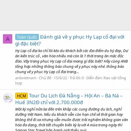
Đánh giá về y phục Hy Lạp cổ đại với
Toàn Quốc
A
gì đặc biệt?
Hy Lạp cổ đại ko chỉ lôi kéo du khách bởi các địa điểm du hý đẹp, Dự
án kiến trúc cổ , văn hóa nhiều mà còn là 1 thời trang ăn mặc độc
đáo. Vậy trang phục Hy Lạp cổ đại mang gì đặc biệt? Hãy cùng ANB
tổng hợp những thông báo chung về y phục này nhé. thông báo
chung về y phục Hy Lạp cổ đại trang...
anbvietnam
Chủ đề
15/6/22
Trả lời: 0
Diễn đàn:
Rao vặt tổng
hợp
Tour Du Lịch Đà Nẵng – Hội An – Bà Nà –
HCM
Huế 3N2Đ chỉ với 2.700.000đ
Một kỳ nghỉ nữa lại đến trên khắp các cung đường du lịch, nghỉ
dưỡng Việt Nam. Nếu du khách vẫn còn hạn chế về thời gian hay
không thể đi xa nhưng vẫn muốn được trải nghiệm không gian văn
hóa đa dạng, thời tiết chuyển biến kỳ lạ với 4 mùa trong ngày thì
Saigon Star Travel hân hạnh giới thiệu quý...