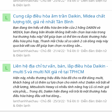
lanthanhhaichau
Chủ đề
25/4/22
Trả lời: 0
Diễn đàn:
Điện tử
& Điện lạnh
Cung cấp điều hòa âm trần Daikin, Midea chất
L
lượng tốt, giá rẻ nhất Tân Bình
Bạn đang tìm hiểu về điều hòa âm trần của 2 hãng DAIKIN và
MIDEA, bạn đang băn khoăn không biết nên chọn loại nào trong
hai thương hiệu này? Để giúp bạn có thể tìm ra được thương hiệu
điều hòa phù hợp, Thanh Hải Châu sẽ so sánh 2 cái dòng máy này
qua bài viết sau để giúp bạn chọn ra dòng sản...
lanthanhhaichau
Chủ đề
21/4/22
Trả lời: 0
Diễn đàn:
Điện tử
& Điện lạnh
Liên hệ địa chỉ tư vấn, bán, lắp điều hòa Daikin -
L
multi S và multi NX giá rẻ tại TPHCM
Hiện này, nhiều thương hiệu điều hòa đã cho ra đời dòng multi,
khách hàng sẽ có thêm sự lựa chọn cho mình như: Daikin nổi bật về
chất lương, Mitsubishi Heavy có nhiều tính năng hay LG có mức giá
vừa phải,... Trong đó, Daikin hiện đang nổi trội là một thương hiệu
điều hòa hàng đầu với hai dòng...
lanthanhhaichau
Chủ đề
25/3/22
Trả lời: 0
Diễn đàn:
Điện tử
& Điện lạnh