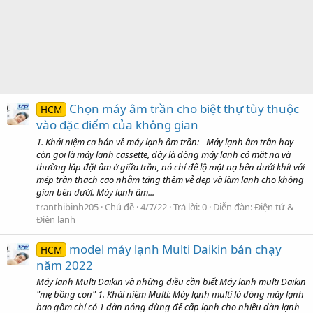
Chọn máy âm trần cho biệt thự tùy thuộc
HCM
vào đặc điểm của không gian
1. Khái niệm cơ bản về máy lạnh âm trần: - Máy lạnh âm trần hay
còn gọi là máy lạnh cassette, đây là dòng máy lạnh có mặt nạ và
thường lắp đặt âm ở giữa trần, nó chỉ để lộ mặt nạ bên dưới khít với
mép trần thạch cao nhằm tăng thêm vẻ đẹp và làm lạnh cho không
gian bên dưới. Máy lạnh âm...
tranthibinh205
Chủ đề
4/7/22
Trả lời: 0
Diễn đàn:
Điện tử &
Điện lạnh
model máy lạnh Multi Daikin bán chạy
HCM
năm 2022
Máy lạnh Multi Daikin và những điều cần biết Máy lạnh multi Daikin
"mẹ bồng con" 1. Khái niệm Multi: Máy lạnh multi là dòng máy lạnh
bao gồm chỉ có 1 dàn nóng dùng để cấp lạnh cho nhiều dàn lạnh