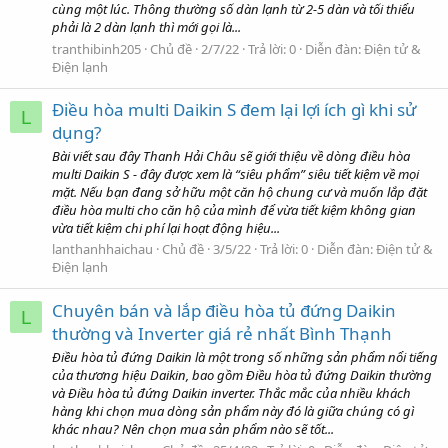
cùng một lúc. Thông thường số dàn lạnh từ 2-5 dàn và tối thiểu
phải là 2 dàn lạnh thì mới gọi là...
tranthibinh205
Chủ đề
2/7/22
Trả lời: 0
Diễn đàn:
Điện tử &
Điện lạnh
Điều hòa multi Daikin S đem lại lợi ích gì khi sử
L
dụng?
Bài viết sau đây Thanh Hải Châu sẽ giới thiệu về dòng điều hòa
multi Daikin S - đây được xem là “siêu phẩm” siêu tiết kiệm về mọi
mặt. Nếu bạn đang sở hữu một căn hộ chung cư và muốn lắp đặt
điều hòa multi cho căn hộ của mình để vừa tiết kiệm không gian
vừa tiết kiệm chi phí lại hoạt động hiệu...
lanthanhhaichau
Chủ đề
3/5/22
Trả lời: 0
Diễn đàn:
Điện tử &
Điện lạnh
Chuyên bán và lắp điều hòa tủ đứng Daikin
L
thường và Inverter giá rẻ nhất Bình Thạnh
Điều hòa tủ đứng Daikin là một trong số những sản phẩm nổi tiếng
của thương hiệu Daikin, bao gồm Điều hòa tủ đứng Daikin thường
và Điều hòa tủ đứng Daikin inverter. Thắc mắc của nhiều khách
hàng khi chọn mua dòng sản phẩm này đó là giữa chúng có gì
khác nhau? Nên chọn mua sản phẩm nào sẽ tốt...